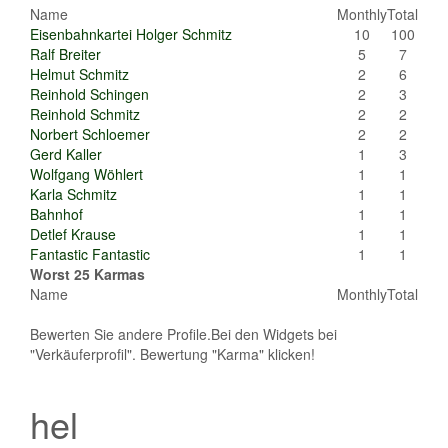
Name
Monthly
Total
Eisenbahnkartei Holger Schmitz
10
100
Ralf Breiter
5
7
Helmut Schmitz
2
6
Reinhold Schingen
2
3
Reinhold Schmitz
2
2
Norbert Schloemer
2
2
Gerd Kaller
1
3
Wolfgang Wöhlert
1
1
Karla Schmitz
1
1
Bahnhof
1
1
Detlef Krause
1
1
Fantastic Fantastic
1
1
Worst 25 Karmas
Name
Monthly
Total
Bewerten Sie andere Profile.Bei den Widgets bei
"Verkäuferprofil". Bewertung "Karma" klicken!
hel