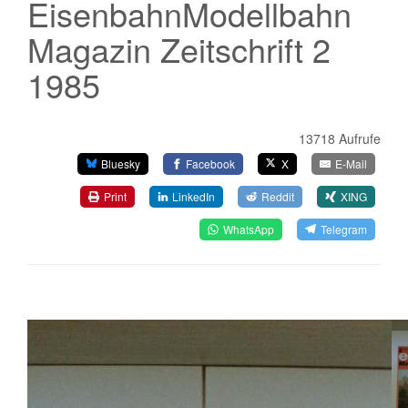
EisenbahnModellbahn
Magazin Zeitschrift 2
1985
13718 Aufrufe
Bluesky
Facebook
X
E-Mail
Print
LinkedIn
Reddit
XING
WhatsApp
Telegram