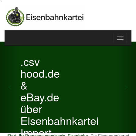
´
Toggle
Previous
Nex
navigati
.csv
hood.de
&
eBay.de
über
Eisenbahnkartei
Import
Start
Ihr Branchenverzeichnis
Eisenbahn
Die Eisenbahnkartei