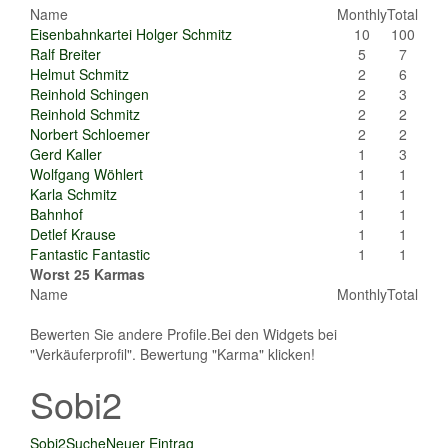
Name
Monthly
Total
Eisenbahnkartei Holger Schmitz
10
100
Ralf Breiter
5
7
Helmut Schmitz
2
6
Reinhold Schingen
2
3
Reinhold Schmitz
2
2
Norbert Schloemer
2
2
Gerd Kaller
1
3
Wolfgang Wöhlert
1
1
Karla Schmitz
1
1
Bahnhof
1
1
Detlef Krause
1
1
Fantastic Fantastic
1
1
Worst 25 Karmas
Name
Monthly
Total
Bewerten Sie andere Profile.Bei den Widgets bei
"Verkäuferprofil". Bewertung "Karma" klicken!
Sobi2
Sobi2
Suche
Neuer Eintrag