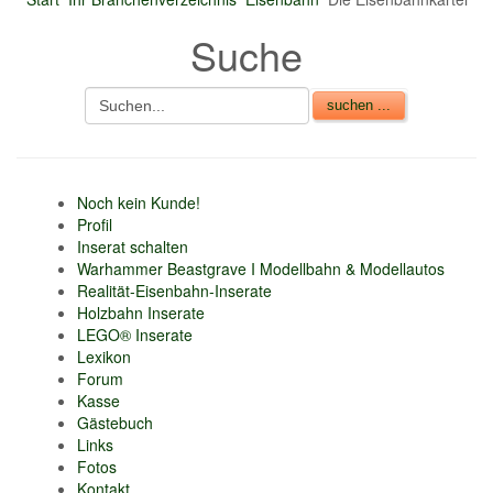
nur 6% vom
Suche
Verkaufsbetrag an
Gebühren je Inserat
Artikel
CSV Import
Noch kein Kunde!
Profil
Inserat schalten
Warhammer Beastgrave I Modellbahn & Modellautos
Realität-Eisenbahn-Inserate
Holzbahn Inserate
LEGO® Inserate
Lexikon
Forum
Kasse
Gästebuch
Links
Fotos
Kontakt