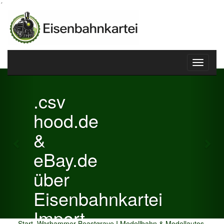
´
Toggle
Previous
Nex
navigati
.csv
hood.de
&
eBay.de
über
Eisenbahnkartei
Import
Start
Warhammer Beastgrave I Modellbahn & Modellautos