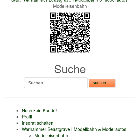
Modelleisenbahn
nur 6% vom
Verkaufsbetrag an
Gebühren je Inserat
Artikel
CSV Import
Suche
Noch kein Kunde!
Profil
Inserat schalten
Warhammer Beastgrave I Modellbahn & Modellautos
Modelleisenbahn