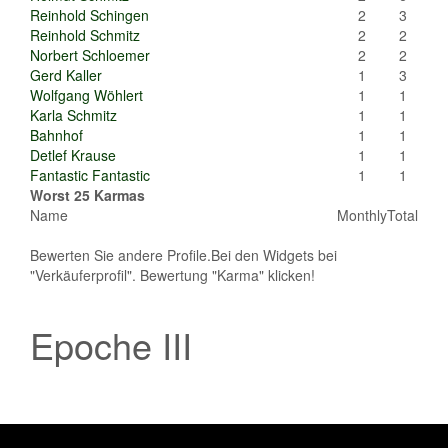
Reinhold Schingen
2
3
Reinhold Schmitz
2
2
Norbert Schloemer
2
2
Gerd Kaller
1
3
Wolfgang Wöhlert
1
1
Karla Schmitz
1
1
Bahnhof
1
1
Detlef Krause
1
1
Fantastic Fantastic
1
1
Worst 25 Karmas
Name
Monthly
Total
Bewerten Sie andere Profile.Bei den Widgets bei
"Verkäuferprofil". Bewertung "Karma" klicken!
Epoche III