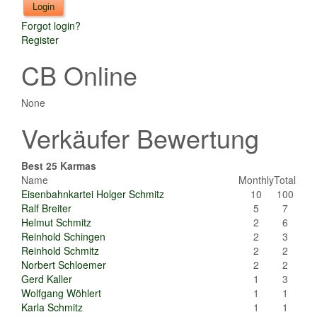
Forgot login?
Register
CB Online
None
Verkäufer Bewertung
Best 25 Karmas
Name
Monthly
Total
Eisenbahnkartei Holger Schmitz
10
100
Ralf Breiter
5
7
Helmut Schmitz
2
6
Reinhold Schingen
2
3
Reinhold Schmitz
2
2
Norbert Schloemer
2
2
Gerd Kaller
1
3
Wolfgang Wöhlert
1
1
Karla Schmitz
1
1