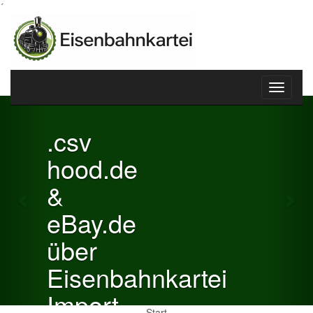
´
Toggle
Previous
Nex
navigati
.csv
hood.de
&
eBay.de
über
Eisenbahnkartei
Import
Start