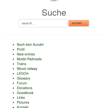
nur 6% vom
Suche
Verkaufsbetrag an
Gebühren je Inserat
Artikel
CSV Import
Noch kein Kunde!
Profil
New entries
Model Railroads
Trains
Wood railway
LEGO®
Glossary
Forum
Donations
Guestbook
Links
Pictures
Kontakt