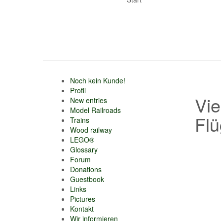
Noch kein Kunde!
Profil
Vie
New entries
Model Railroads
Flü
Trains
Wood railway
LEGO®
Glossary
Forum
Donations
Guestbook
Links
Pictures
Kontakt
Wir informieren