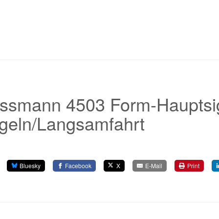
ssmann 4503 Form-Hauptsig
geln/Langsamfahrt
Bluesky
Facebook
X
E-Mail
Print