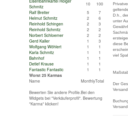
Eisenbahnkartei Holger
10
100
Privatv
Schmitz
geltende
Ralf Breiter
5
7
D.h., der
Helmut Schmitz
2
6
unter Au
Reinhold Schingen
2
3
Gewährl
Reinhold Schmitz
2
2
Sachmäng
Norbert Schloemer
2
2
ersteiger
Gerd Kaller
1
3
diese B
Wolfgang Wöhlert
1
1
erschein
Karla Schmitz
1
1
viel Spa
Bahnhof
1
1
Detlef Krause
1
1
Fantastic Fantastic
1
1
Maßstab
Worst 25 Karmas
Name
Monthly
Total
Der Ges
Versand
Bewerten Sie andere Profile.Bei den
Widgets bei "Verkäuferprofil". Bewertung
Buchung
"Karma" klicken!
Versandk