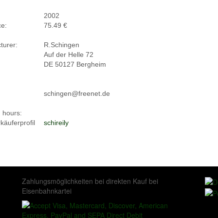
2002
ce:
75.49 €
turer:
R.Schingen
Auf der Helle 72
DE 50127 Bergheim
schingen@freenet.de
 hours:
äuferprofil
schireily
Zahlungsmöglichkeiten bei direkten Kauf bei
Eisenbahnkartei