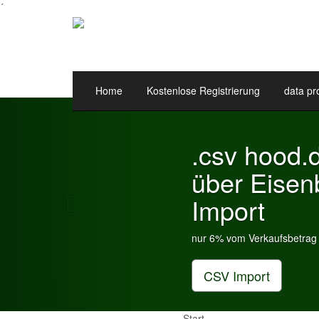
´
Home
Kostenlose Registrierung
data pr
Previous
d.de & eBay.de
nbahnkartei
ag an Gebühren je Inserat Artikel
Start