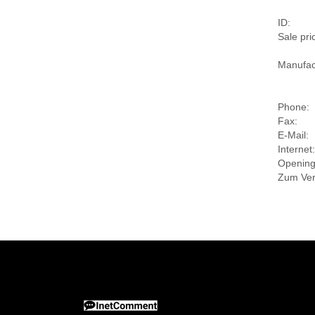
ID:
Sale pri
Manufac
Phone:
Fax:
E-Mail:
Internet:
Opening
Zum Verk