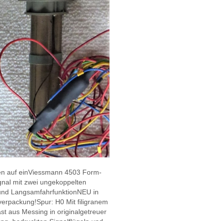
ten auf einViessmann 4503 Form-
gnal mit zwei ungekoppelten
und LangsamfahrfunktionNEU in
verpackung!Spur: H0 Mit filigranem
st aus Messing in originalgetreuer