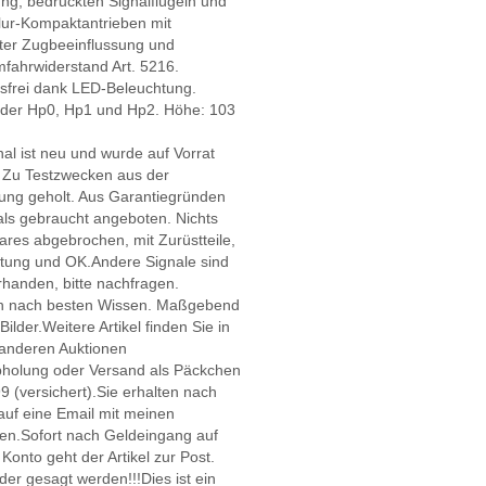
ng, bedruckten Signalflügeln und
lur-Kompaktantrieben mit
rter Zugbeeinflussung und
fahrwiderstand Art. 5216.
sfrei dank LED-Beleuchtung.
ilder Hp0, Hp1 und Hp2. Höhe: 103
al ist neu und wurde auf Vorrat
. Zu Testzwecken aus der
ung geholt. Aus Garantiegründen
als gebraucht angeboten. Nichts
res abgebrochen, mit Zurüstteile,
itung und OK.Andere Signale sind
handen, bitte nachfragen.
 nach besten Wissen. Maßgebend
Bilder.Weitere Artikel finden Sie in
anderen Auktionen
bholung oder Versand als Päckchen
9 (versichert).Sie erhalten nach
uf eine Email mit meinen
en.Sofort nach Geldeingang auf
onto geht der Artikel zur Post.
der gesagt werden!!!Dies ist ein