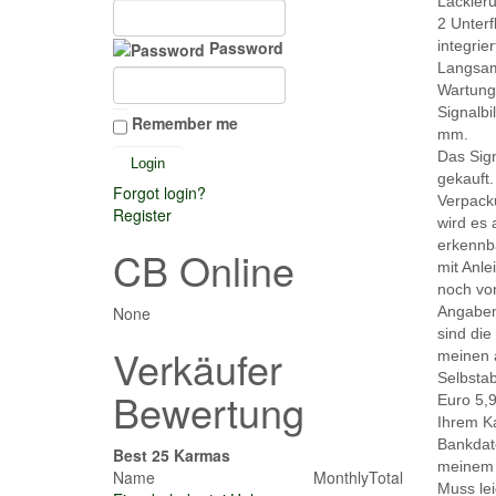
Lackieru
2 Unterf
Password
integrie
Langsam
Wartung
Signalb
Remember me
mm.
Das Sign
gekauft
Forgot login?
Verpack
Register
wird es 
erkennba
CB Online
mit Anle
noch vor
None
Angaben
sind die 
Verkäufer
meinen 
Selbsta
Bewertung
Euro 5,9
Ihrem Ka
Bankdat
Best 25 Karmas
meinem K
Name
Monthly
Total
Muss lei