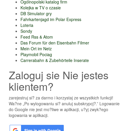
Ogólnopolski katalog firm
Kolejka w TV o czasie
DB Simulator gry
Fahrkartenjagd im Polar Express
Loteria
Sondy
Feed Rss & Atom
Das Forum für den Eisenbahn Filmer
Mein Ort im Netz
Playmobil Pociag
Carrerabahn & Zubehörteile Inserate
Zaloguj sie Nie jestes
klientem?
zarejestruj si? za darmo i korzystaj ze wszystkich funkcji!
Wa?ne „Po wylogowaniu si? anuluj subskrypcj?.” Logowanie
do Google nie jest mo?liwe w aplikacji, u?yj zwyk?ego
logowania w aplikacji.