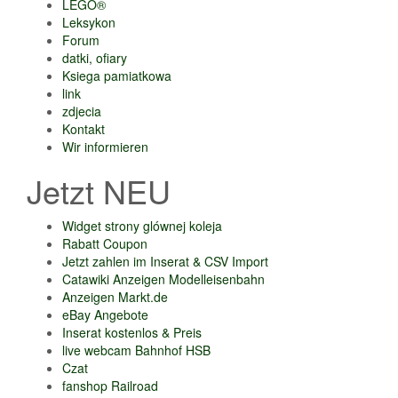
LEGO®
Leksykon
Forum
datki, ofiary
Ksiega pamiatkowa
link
zdjecia
Kontakt
Wir informieren
Jetzt NEU
Widget strony glównej koleja
Rabatt Coupon
Jetzt zahlen im Inserat & CSV Import
Catawiki Anzeigen Modelleisenbahn
Anzeigen Markt.de
eBay Angebote
Inserat kostenlos & Preis
live webcam Bahnhof HSB
Czat
fanshop Railroad