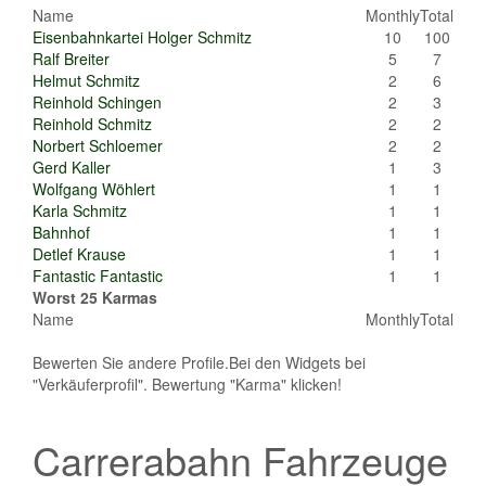
Name
Monthly
Total
Eisenbahnkartei Holger Schmitz
10
100
Ralf Breiter
5
7
Helmut Schmitz
2
6
Reinhold Schingen
2
3
Reinhold Schmitz
2
2
Norbert Schloemer
2
2
Gerd Kaller
1
3
Wolfgang Wöhlert
1
1
Karla Schmitz
1
1
Bahnhof
1
1
Detlef Krause
1
1
Fantastic Fantastic
1
1
Worst 25 Karmas
Name
Monthly
Total
Bewerten Sie andere Profile.Bei den Widgets bei
"Verkäuferprofil". Bewertung "Karma" klicken!
Carrerabahn Fahrzeuge