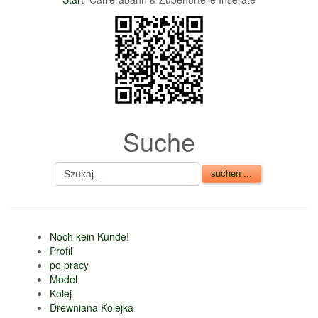
nur 6% vom
Verkaufsbetrag an
Gebühren je Inserat
Artikel
CSV Import
Suche
Noch kein Kunde!
Profil
po pracy
Model
Kolej
Drewniana Kolejka