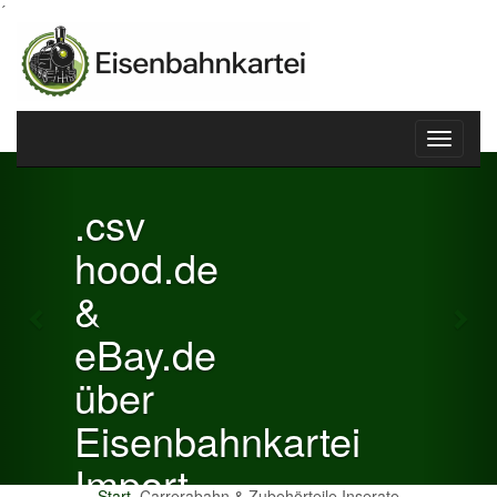
´
Toggle
Previous
Nex
navigati
.csv
hood.de
&
eBay.de
über
Eisenbahnkartei
Import
Start
Carrerabahn & Zubehörteile Inserate