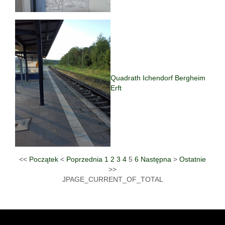
Quadrath Ichendorf Bergheim
Erft
<<
Początek
<
Poprzednia
1
2
3
4
5
6
Następna
>
Ostatnie
>>
JPAGE_CURRENT_OF_TOTAL