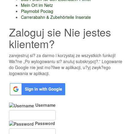
Mein Ort im Netz
Playmobil Pociag
Carrerabahn & Zubehörteile Inserate
Zaloguj sie Nie jestes
klientem?
zarejestruj si? za darmo i korzystaj ze wszystkich funkcji!
Wa?ne „Po wylogowaniu si? anuluj subskrypcj?.” Logowanie
do Google nie jest mo?liwe w aplikacji, u?yj zwyk?ego
logowania w aplikacji.
Username
Password