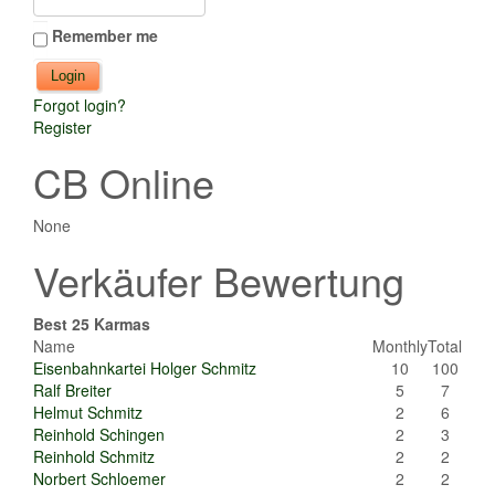
Remember me
Forgot login?
Register
CB Online
None
Verkäufer Bewertung
Best 25 Karmas
Name
Monthly
Total
Eisenbahnkartei Holger Schmitz
10
100
Ralf Breiter
5
7
Helmut Schmitz
2
6
Reinhold Schingen
2
3
Reinhold Schmitz
2
2
Norbert Schloemer
2
2