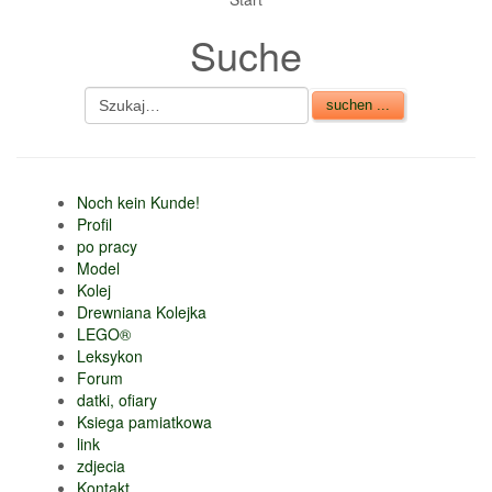
Suche
Noch kein Kunde!
Profil
po pracy
Model
Kolej
Drewniana Kolejka
LEGO®
Leksykon
Forum
datki, ofiary
Ksiega pamiatkowa
link
zdjecia
Kontakt