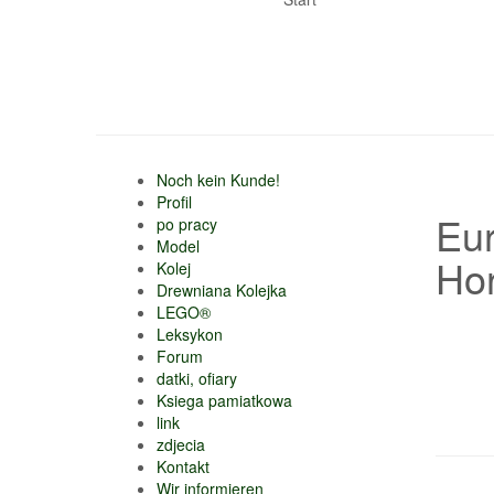
Noch kein Kunde!
Profil
Eur
po pracy
Model
Ho
Kolej
Drewniana Kolejka
LEGO®
Leksykon
Forum
datki, ofiary
Ksiega pamiatkowa
link
zdjecia
Kontakt
Wir informieren