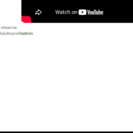
otwarcia:
äuferprofil
admin