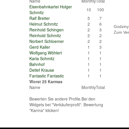
Name
Monthly
Total
Eisenbahnkartei Holger
10
100
Schmitz
Ralf Breiter
5
7
Helmut Schmitz
2
6
Godziny 
Reinhold Schingen
2
3
Zum Verk
Reinhold Schmitz
2
2
Norbert Schloemer
2
2
Gerd Kaller
1
3
Wolfgang Wöhlert
1
1
Karla Schmitz
1
1
Bahnhof
1
1
Detlef Krause
1
1
Fantastic Fantastic
1
1
Worst 25 Karmas
Name
Monthly
Total
Bewerten Sie andere Profile.Bei den
Widgets bei "Verkäuferprofil". Bewertung
"Karma" klicken!