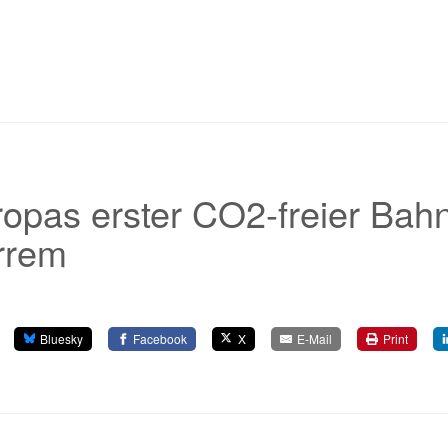
opas erster CO2-freier Bahn
rrem
Bluesky
Facebook
X
E-Mail
Print