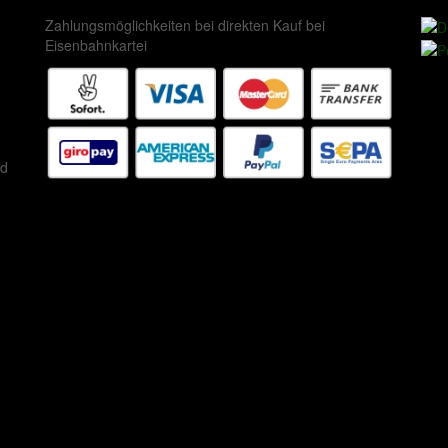
Zahlungsmöglichkeiten bei direkten Kauf bei
Eisenbahnkartei
ed