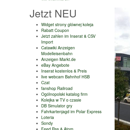
Jetzt NEU
Widget strony glównej koleja
Rabatt Coupon
Jetzt zahlen im Inserat & CSV
Import
Catawiki Anzeigen
Modelleisenbahn
Anzeigen Markt.de
eBay Angebote
Inserat kostenlos & Preis
live webcam Bahnhof HSB
Czat
fanshop Railroad
Ogólnopolski katalog firm
Kolejka w TV o czasie
DB Simulator gry
Fahrkartenjagd im Polar Express
Loteria
Sondy
Feed Rss & Atom