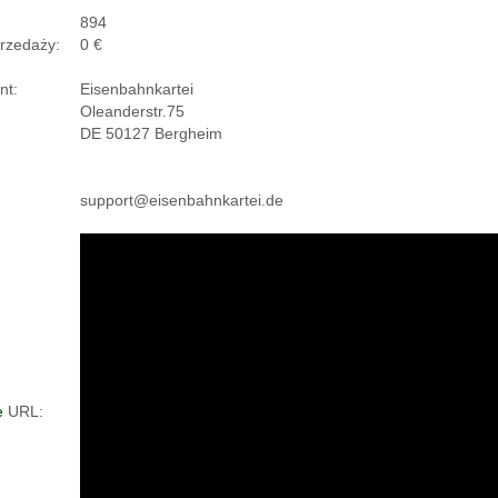
894
rzedaży:
0 €
nt:
Eisenbahnkartei
Oleanderstr.75
DE 50127 Bergheim
support@eisenbahnkartei.de
e
URL: