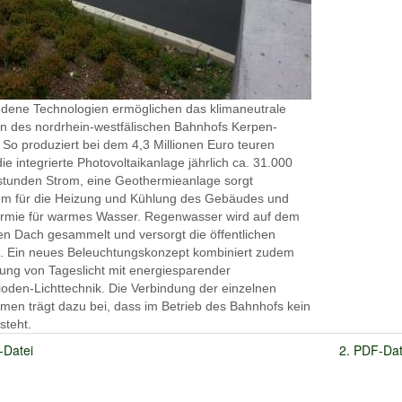
edene Technologien ermöglichen das klimaneutrale
en des nordrhein-westfälischen Bahnhofs Kerpen-
So produziert bei dem 4,3 Millionen Euro teuren
die integrierte Photovoltaikanlage jährlich ca. 31.000
tstunden Strom, eine Geothermieanlage sorgt
m für die Heizung und Kühlung des Gebäudes und
ermie für warmes Wasser. Regenwasser wird auf dem
n Dach gesammelt und versorgt die öffentlichen
n. Ein neues Beleuchtungskonzept kombiniert zudem
ung von Tageslicht mit energiesparender
oden-Lichttechnik. Die Verbindung der einzelnen
en trägt dazu bei, dass im Betrieb des Bahnhofs kein
steht.
-Datei
2. PDF-Dat