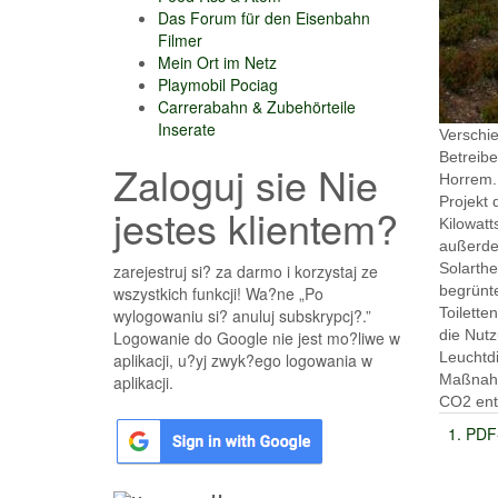
Das Forum für den Eisenbahn
Filmer
Mein Ort im Netz
Playmobil Pociag
Carrerabahn & Zubehörteile
Inserate
Verschi
Betreib
Zaloguj sie Nie
Horrem. 
Projekt 
jestes klientem?
Kilowat
außerde
Solarth
zarejestruj si? za darmo i korzystaj ze
begrünte
wszystkich funkcji! Wa?ne „Po
Toilette
wylogowaniu si? anuluj subskrypcj?.”
die Nutz
Logowanie do Google nie jest mo?liwe w
Leuchtdi
aplikacji, u?yj zwyk?ego logowania w
Maßnahm
aplikacji.
CO2 ent
1. PDF