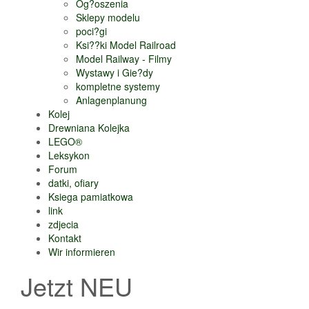
Og?oszenia
Sklepy modelu
poci?gi
Ksi??ki Model Railroad
Model Railway - Filmy
Wystawy i Gie?dy
kompletne systemy
Anlagenplanung
Kolej
Drewniana Kolejka
LEGO®
Leksykon
Forum
datki, ofiary
Ksiega pamiatkowa
link
zdjecia
Kontakt
Wir informieren
Jetzt NEU