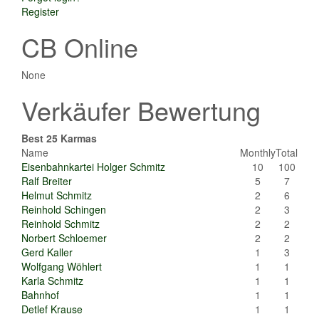
Register
CB Online
None
Verkäufer Bewertung
Best 25 Karmas
Name
Monthly
Total
Eisenbahnkartei Holger Schmitz
10
100
Ralf Breiter
5
7
Helmut Schmitz
2
6
Reinhold Schingen
2
3
Reinhold Schmitz
2
2
Norbert Schloemer
2
2
Gerd Kaller
1
3
Wolfgang Wöhlert
1
1
Karla Schmitz
1
1
Bahnhof
1
1
Detlef Krause
1
1