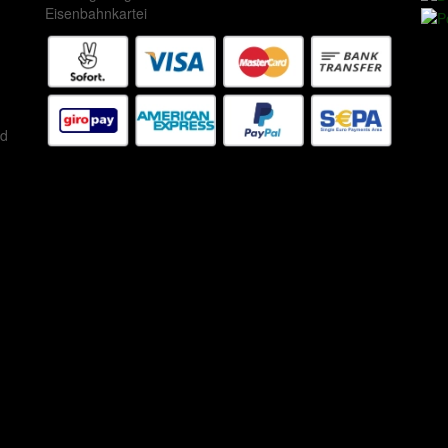
Eisenbahnkartei
ed