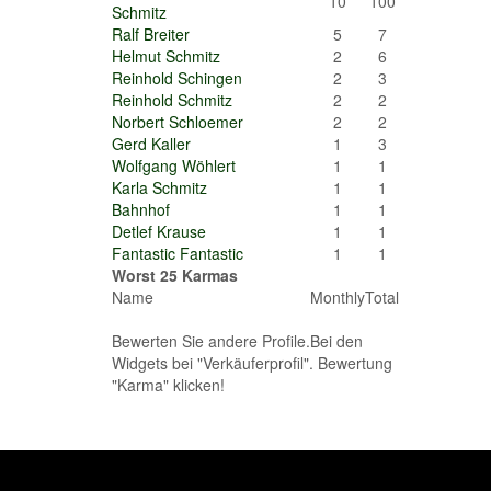
10
100
Schmitz
Ralf Breiter
5
7
Helmut Schmitz
2
6
Reinhold Schingen
2
3
Reinhold Schmitz
2
2
Norbert Schloemer
2
2
Gerd Kaller
1
3
Wolfgang Wöhlert
1
1
Karla Schmitz
1
1
Bahnhof
1
1
Detlef Krause
1
1
Fantastic Fantastic
1
1
Worst 25 Karmas
Name
Monthly
Total
Bewerten Sie andere Profile.Bei den
Widgets bei "Verkäuferprofil". Bewertung
"Karma" klicken!