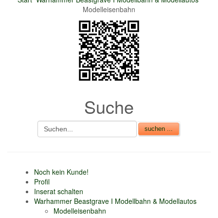
Modelleisenbahn
nur 6% vom
Verkaufsbetrag an
Gebühren je Inserat
Artikel
CSV Import
Suche
Noch kein Kunde!
Profil
Inserat schalten
Warhammer Beastgrave I Modellbahn & Modellautos
Modelleisenbahn