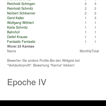
Reinhold Schingen
2
3
Reinhold Schmitz
2
2
Norbert Schloemer
2
2
Gerd Kaller
1
3
Wolfgang Wöhlert
1
1
Karla Schmitz
1
1
Bahnhof
1
1
Detlef Krause
1
1
Fantastic Fantastic
1
1
Worst 25 Karmas
Name
Monthly
Total
Bewerten Sie andere Profile.Bei den Widgets bei
"Verkäuferprofil". Bewertung "Karma" klicken!
Epoche IV