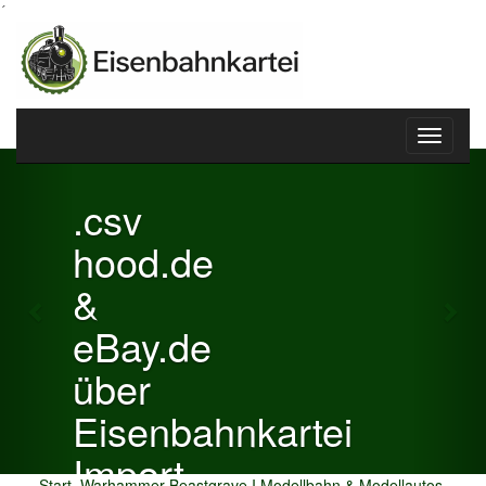
´
Toggle
Previous
Nex
navigati
.csv
hood.de
&
eBay.de
über
Eisenbahnkartei
Import
Start
Warhammer Beastgrave I Modellbahn & Modellautos