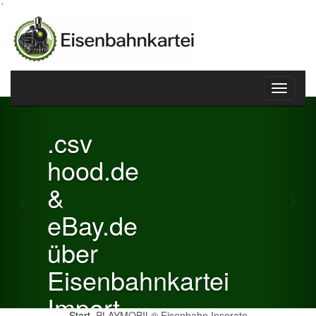
´
Toggle
Previous
Nex
navigati
.csv
hood.de
&
eBay.de
über
Eisenbahnkartei
Import
Start
PLAYMOBIL® Eisenbahn Inserate