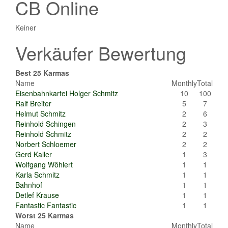
CB Online
Keiner
Verkäufer Bewertung
Best 25 Karmas
Name
Monthly
Total
Eisenbahnkartei Holger Schmitz
10
100
Ralf Breiter
5
7
Helmut Schmitz
2
6
Reinhold Schingen
2
3
Reinhold Schmitz
2
2
Norbert Schloemer
2
2
Gerd Kaller
1
3
Wolfgang Wöhlert
1
1
Karla Schmitz
1
1
Bahnhof
1
1
Detlef Krause
1
1
Fantastic Fantastic
1
1
Worst 25 Karmas
Name
Monthly
Total