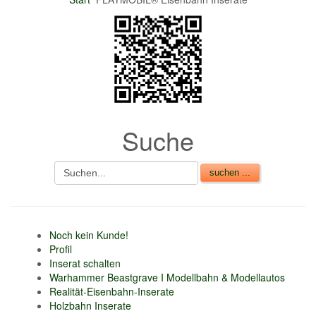
nur 6% vom
Verkaufsbetrag an
Gebühren je Inserat
Artikel
CSV Import
Suche
Noch kein Kunde!
Profil
Inserat schalten
Warhammer Beastgrave I Modellbahn & Modellautos
Realität-Eisenbahn-Inserate
Holzbahn Inserate