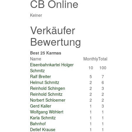
CB Online
Keiner
Verkäufer
Bewertung
Best 25 Karmas
Name
Monthly
Total
Eisenbahnkartei Holger
10
100
Schmitz
Ralf Breiter
5
7
Helmut Schmitz
2
6
Reinhold Schingen
2
3
Reinhold Schmitz
2
2
Norbert Schloemer
2
2
Gerd Kaller
1
3
Wolfgang Wöhlert
1
1
Karla Schmitz
1
1
Bahnhof
1
1
Detlef Krause
1
1