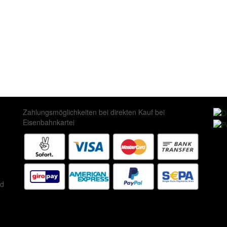
Zahlungsmöglichkeiten bei direkten Kauf bei
Eisenbahnkartei
ed