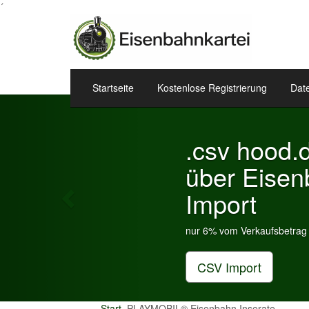
´
Startseite
Kostenlose Registrierung
Dat
Previous
.csv hood.de & eBa
über Eisenbahnkart
Import
nur 6% vom Verkaufsbetrag an Gebühren je Insera
CSV Import
Start
PLAYMOBIL® Eisenbahn Inserate