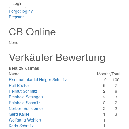
Forgot login?
Register
CB Online
None
Verkäufer Bewertung
Best 25 Karmas
Name
Monthly
Total
Eisenbahnkartei Holger Schmitz
10
100
Ralf Breiter
5
7
Helmut Schmitz
2
6
Reinhold Schingen
2
3
Reinhold Schmitz
2
2
Norbert Schloemer
2
2
Gerd Kaller
1
3
Wolfgang Wöhlert
1
1
Karla Schmitz
1
1