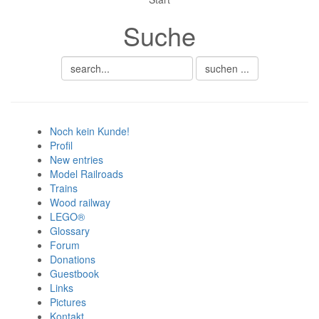
nur 6% vom
Suche
Verkaufsbetrag an
Gebühren je Inserat
Artikel
CSV Import
Noch kein Kunde!
Profil
New entries
Model Railroads
Trains
Wood railway
LEGO®
Glossary
Forum
Donations
Guestbook
Links
Pictures
Kontakt