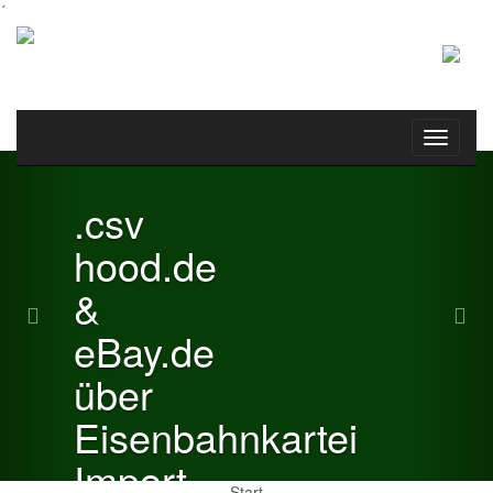
´
Toggle
Previous
Nex
navigati
.csv
hood.de
&
eBay.de
über
Eisenbahnkartei
Import
Start