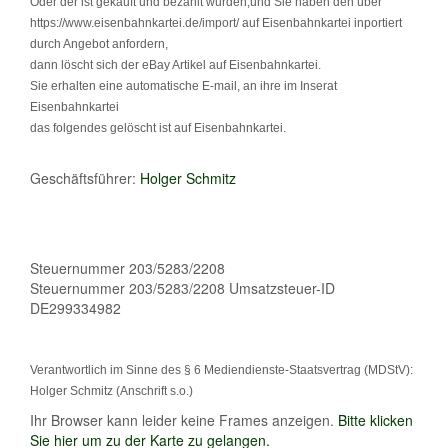
Oder der ist gekauft und bezahlt wurden,und Sie haben den über
https://www.eisenbahnkartei.de/import/ auf Eisenbahnkartei inportiert
durch Angebot anfordern,
dann löscht sich der eBay Artikel auf Eisenbahnkartei.
Sie erhalten eine automatische E-mail, an ihre im Inserat
Eisenbahnkartei
das folgendes gelöscht ist auf Eisenbahnkartei.
Geschäftsführer:
Holger Schmitz
Steuernummer 203/5283/2208
Steuernummer 203/5283/2208 Umsatzsteuer-ID
DE299334982
Verantwortlich im Sinne des § 6 Mediendienste-Staatsvertrag (MDStV):
Holger Schmitz (Anschrift s.o.)
Ihr Browser kann leider keine Frames anzeigen.
Bitte klicken
Sie hier um zu der Karte zu gelangen.