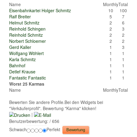
Name
Monthly
Total
Eisenbahnkartei Holger Schmitz
10
100
Ralf Breiter
5
7
Helmut Schmitz
2
6
Reinhold Schingen
2
3
Reinhold Schmitz
2
2
Norbert Schloemer
2
2
Gerd Kaller
1
3
Wolfgang Wöhlert
1
1
Karla Schmitz
1
1
Bahnhof
1
1
Detlef Krause
1
1
Fantastic Fantastic
1
1
Worst 25 Karmas
Name
Monthly
Total
Bewerten Sie andere Profile.Bei den Widgets bei
"Verkäuferprofil". Bewertung "Karma" klicken!
|
Benutzerbewertung:
/ 656
Schwach
Perfekt