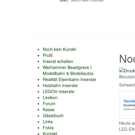
Noch kein Kunde!
No
Profil
Inserat schalten
Warhammer Beastgrave I
Modellbahn & Modellautos
Benutze
Realität-Eisenbahn-Inserate
Schwac
Holzbahn Inserate
LEGO® Inserate
Lexikon
Forum
Kasse
Gästebuch
Links
Heute am
Fotos
LEG EI
Kontakt