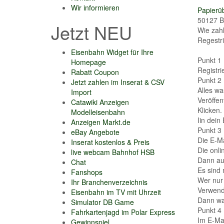
Wir informieren
Papierüb
50127 B
Jetzt NEU
Wie zah
Regestri
Eisenbahn Widget für Ihre
Punkt 1
Homepage
Registri
Rabatt Coupon
Punkt 2
Jetzt zahlen im Inserat & CSV
Alles wa
Import
Veröffen
Catawiki Anzeigen
Klicken.
Modelleisenbahn
Iin dei
Anzeigen Markt.de
Punkt 3
eBay Angebote
Die E-Ma
Inserat kostenlos & Preis
Die onli
live webcam Bahnhof HSB
Dann auf
Chat
Es sind
Fanshops
Wer nur 
Ihr Branchenverzeichnis
Verwend
Eisenbahn im TV mit Uhrzeit
Dann war
Simulator DB Game
Punkt 4
Fahrkartenjagd im Polar Express
Im E-Mai
Gewinnspiel