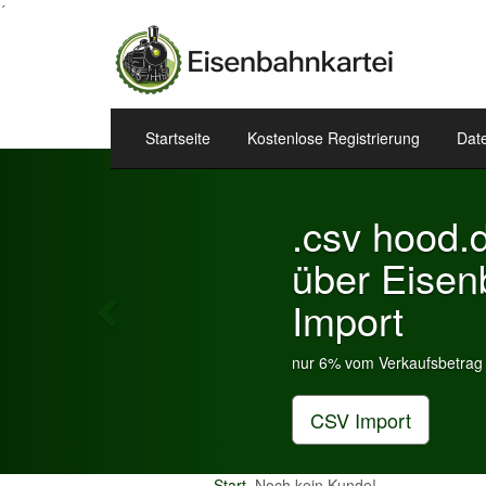
´
Startseite
Kostenlose Registrierung
Dat
Previous
Eisenbahn
Widget.
Sie können Ihre geschalte
Hompage einstellen.
Ihre Eisenbahnart
Start
Noch kein Kunde!