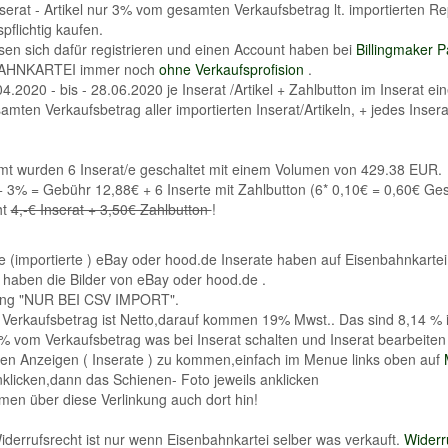
serat - Artikel nur 3% vom gesamten Verkaufsbetrag lt. importierten Rep
pflichtig kaufen.
en sich dafür registrieren und einen Account haben bei
Billingmaker 
AHNKARTEI immer noch
ohne Verkaufsprofision
.
4.2020 - bis - 28.06.2020 je Inserat /Artikel + Zahlbutton im Inserat e
mten Verkaufsbetrag aller importierten Inserat/Artikeln, + jedes Insera
mt wurden 6 Inserat/e geschaltet mit einem Volumen von 429.38 EUR.
+ 3% = Gebühr 12,88€ + 6 Inserte mit Zahlbutton (6* 0,10€ = 0,60€ G
ht
4,-€ Inserat + 3,50€ Zahlbutton
!
te (importierte ) eBay oder hood.de Inserate haben auf Eisenbahnkartei
 haben die Bilder von eBay oder hood.de .
ng "NUR BEI CSV IMPORT".
Verkaufsbetrag ist Netto,darauf kommen 19% Mwst.. Das sind 8,14 %
 vom Verkaufsbetrag was bei Inserat schalten und Inserat bearbeiten
en Anzeigen ( Inserate ) zu kommen,einfach im Menue links oben auf
klicken,dann das Schienen- Foto jeweils anklicken
en über diese Verlinkung auch dort hin!
derrufsrecht ist nur wenn Eisenbahnkartei selber was verkauft.
Widerr