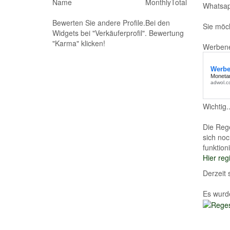
Name
Monthly
Total
Whatsap
Bewerten Sie andere Profile.Bei den
Sie möch
Widgets bei "Verkäuferprofil". Bewertung
"Karma" klicken!
Werbene
Wichtig.
Die Rege
sich noc
funktioni
Hier regi
Derzeit 
Es wurd