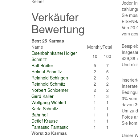
Keiner
Jeder In
zahlungs
Verkäufer
Sie müss
EISENB
Bewertung
Von 20.0
vom gesa
Best 25 Karmas
Beispiel:
Name
Monthly
Total
Insgesa
Eisenbahnkartei Holger
10
100
429,38 
Schmitz
Und nic
Ralf Breiter
5
7
Helmut Schmitz
2
6
Reinhold Schingen
2
3
inserier
Reinhold Schmitz
2
2
Inserate
Norbert Schloemer
2
2
Bedingu
Gerd Kaller
1
3
3% vom 
Wolfgang Wöhlert
1
1
davon 3%
Karla Schmitz
1
1
Um zu d
Bahnhof
1
1
Fotos an
Detlef Krause
1
1
Sie komm
Fantastic Fantastic
1
1
Worst 25 Karmas
Unser Wi