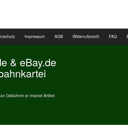
enschutz
Impressum
AGB
Widerrufsrecht
FAQ
kartei Inserate
ten Inserate als Widget auf Ihrer
ikel als Widget!