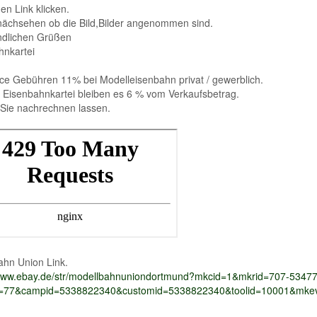
en Link klicken.
nächsehen ob die Bild,Bilder angenommen sind.
undlichen Grüßen
hnkartei
ce Gebühren 11% bei Modelleisenbahn privat / gewerblich.
 Eisenbahnkartei bleiben es 6 % vom Verkaufsbetrag.
Sie nachrechnen lassen.
ahn Union Link.
/www.ebay.de/str/modellbahnuniondortmund?mkcid=1&mkrid=707-5347
d=77&campid=5338822340&customid=5338822340&toolid=10001&mke