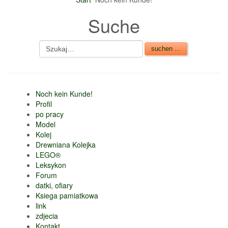
Suche
Noch kein Kunde!
Profil
po pracy
Model
Kolej
Drewniana Kolejka
LEGO®
Leksykon
Forum
datki, ofiary
Ksiega pamiatkowa
link
zdjecia
Kontakt