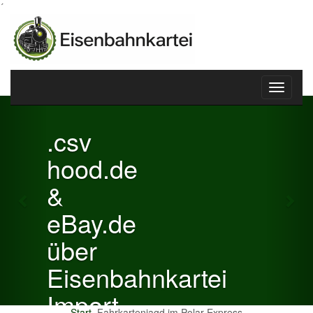
´
Toggle
Previous
Nex
navigati
.csv
hood.de
&
eBay.de
über
Eisenbahnkartei
Import
Start
Fahrkartenjagd im Polar Express