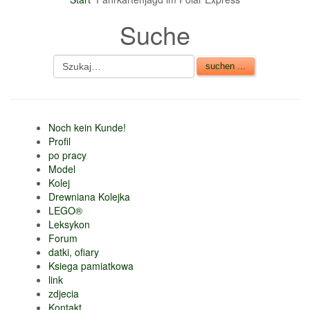
nur 6% vom
Suche
Verkaufsbetrag an
Gebühren je Inserat
Artikel
CSV Import
Noch kein Kunde!
Profil
po pracy
Model
Kolej
Drewniana Kolejka
LEGO®
Leksykon
Forum
datki, ofiary
Ksiega pamiatkowa
link
zdjecia
Kontakt