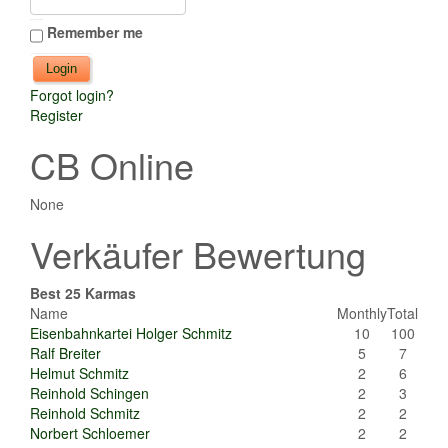
Remember me
Forgot login?
Register
CB Online
None
Verkäufer Bewertung
Best 25 Karmas
Name
Monthly
Total
Eisenbahnkartei Holger Schmitz
10
100
Ralf Breiter
5
7
Helmut Schmitz
2
6
Reinhold Schingen
2
3
Reinhold Schmitz
2
2
Norbert Schloemer
2
2