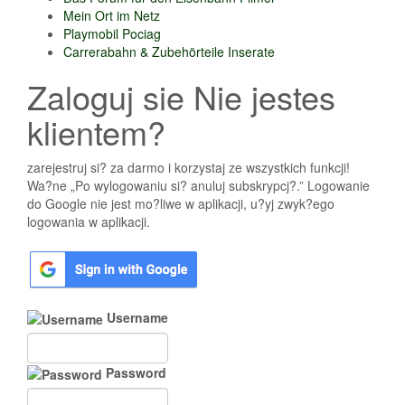
Mein Ort im Netz
Playmobil Pociag
Carrerabahn & Zubehörteile Inserate
Zaloguj sie Nie jestes
klientem?
zarejestruj si? za darmo i korzystaj ze wszystkich funkcji!
Wa?ne „Po wylogowaniu si? anuluj subskrypcj?.” Logowanie
do Google nie jest mo?liwe w aplikacji, u?yj zwyk?ego
logowania w aplikacji.
Username
Password