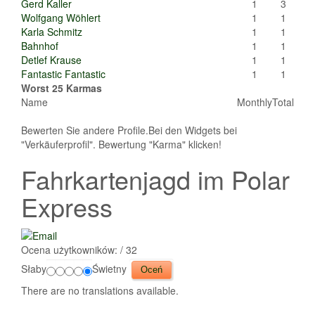
Gerd Kaller
1
3
Wolfgang Wöhlert
1
1
Karla Schmitz
1
1
Bahnhof
1
1
Detlef Krause
1
1
Fantastic Fantastic
1
1
Worst 25 Karmas
Name
Monthly
Total
Bewerten Sie andere Profile.Bei den Widgets bei
"Verkäuferprofil". Bewertung "Karma" klicken!
Fahrkartenjagd im Polar
Express
Ocena użytkowników:
/ 32
Słaby
Świetny
There are no translations available.