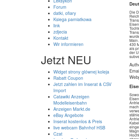
Leksykon
Deu
Forum
Die D
datki, ofiary
Reich
Ksiega pamiatkowa
Trans
Eisen
link
Tocht
zdjecia
Trans
wurde
Kontakt
Main.
Wir informieren
430 M
als p
der U
Jetzt NEU
subve
Auth
Emai
Widget strony glównej koleja
Webp
Rabatt Coupon
Jetzt zahlen im Inserat & CSV
Eis
Import
Sowoh
Catawiki Anzeigen
Eisen
Modelleisenbahn
Antri
macht
Anzeigen Markt.de
verwe
eBay Angebote
stähl
Antri
Inserat kostenlos & Preis
Kabel
einge
live webcam Bahnhof HSB
Magne
Czat
Hochb
abgew