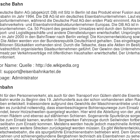
tsche Bahn
eutsche Bahn AG (abgekürzt: DB) mit Sitz in Berlin ist das Produkt einer Fusio
sbahn im Jahr 1994. Die DB AG ist ein deutsches Eisenbahnunternehmen. Laut ei
portunternehmen, während die Deutsche Post AG den ersten Platz einnimmt. Als 
bahnverkehrs- und Eisenbahninfrastrukturunternehmen Europas. Die DB AG ist in 
erunternehmen. Ca. 50 Prozent des gesamten Umsatzes wird durch den Schienenve
port- und Logistikgeschäfte und andere Dienstleistungen erwirtschaftet. Ursprüngl
 im Jahr 2000 in den BahnTower nach Berlin verlegt. Die Konzernentwicklung sowie
 Die Aktien werden von der Bundesrepublik Deutschland gehalten. Das eingetragen
illionen Stückaktien vorhanden sind. Durch die Tatsache, dass alle Aktien im Bes
rivatrechtlich organisiertes Staatsunternehmen geführt. Der Gewinn des Unternehme
msatz per Verkehrsverträge mit öffentlichen Haushalten erwirtschaftet. Der Unterha
ntioniert.
or Name: Quelle : http://de.wikipedia.org
l: support@eisenbahnkartei.de
age: Administrator
enbahn
l für den Personenverkehr, als auch für den Transport von Gütern steht die Eisen
bahn wurde zu Beginn des 19. Jahrhunderts aus der schon vorhandenen alten Rad
eben entwickelt. Insbesondere aufgrund des Gewichts der Maschinenantriebe und
en es zunächst notwendig, dass eisenbeschlagene Bohlenspurwege zum Einsatz 
ndet, bevor Holzschwellen quergelegt wurden. Hier wird die Ableitung von der „ei
ernen Rädern und ebenso auf stählernen Schienen. Sogenannte Spurkränze sorgen 
ebe zum Einsatz kamen, wurden in Bergwerken Fahrzeuge durch Seilwinden fortbew
seilbahn zum Einsatz kommen. Meistens werden heute jedoch maschinelle Antrie
setzt, wenn weitere Strecken zurückgelegt werden müssen. Es gibt Weiterentwickl
tschwebebahn, die als spurgeführte Einschienenbahn betrieben wird. Dem Grun
ahnen und schienengebundene Bergbahnen technisch als Eisenbahnen zu sehen. D
andelt. Wer den Begriff Bahn definieren möchte, kommt schnell darauf dass Bahn