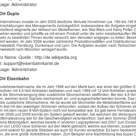
age: Administrator
O® Duplo
nternehmen musste im Jahr 2003 deutliche Verluste hinnehmen (ca. 180 bis 190 Mi
inschätzungen des Managements zurückgeführt. Insbesondere die Aufgabe eingef
ließend stagnierte der Verkauf von Modethemen, wie Star-Wars und Harry Potter. D
ehen werden und schaffte es mit einem Produkt unter die zehn meistverkauften 
ehr zu bewährten Thmen wurde versucht, den Verlusten entgegen zu treten. Bereit
iert werden. Im Jahr 2006 wurden zahlreiche Produktionsstätten und Distributionsze
westedt, Flensburg, Dunkerque und Lyon. Die Aufgaben wurden nach Tschechien 
westedt nach München verlagert wurde.
or Name: Quelle : http://de.wikipedia.org
l: support@eisenbahnkartei.de
age: Administrator
O® Eisenbahn
odelleisenbahnserie, die im Jahr 1996 auf den Markt kam, war einer der größten E
otiven mit 4,5-Volt-Antrieben betrieben und nach 1969 mit 12-Volt-Antrieben sowie 
e die Stromversorgung über zusätzliche Stromschienen stattfinden. Bei den 4,5-Vol
n, welcher durch Signale mechanisch an- und ausgeschaltet werden konnte. Das 9-
die zusätzliche Stromschiene. Ab da wurde als Stromleiter die Metalloberfläche a
m fest mit den jeweiligen Schienen verbunden, sodass der Aufbau der Schienen star
m mit dem neuen 9-Volt-System nicht voll kompatibel war. Es gab keine Fernsteue
r 2006 und 2009 konnte ein System gekauft werden, bei welchem die Versorgung mi
rotfernsteuerung war für die Geschwindigkeit verantwortlich. Seit dem Sommer 200
ions-Motorsystem, welches bereits in anderen Legosystemen seit 2007 zum Einsat
n von LEGO neue Schienen auf den Markt gebracht, welche aus kleinen, zusamme
somit sowohl für gerade Strecken als auch für Kurven einsetzbar. Es kann beobac
n, die eine große Vorbildtreue haben. Zum Beispiel eine Nachbildung des Super 