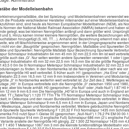
age: Administrator
täbe der Modelleisenbahn
ish Railway Modeling Standards Bureau (BRMSB) und als Normen der National Model Railroad Association (NMRA) bekannt und haben sich entsprechend etabliert. Es wird ein logisches System zugrunde gelegt, was bei kleinen Nenngrößen anfängt und dann größer wird. Ursprünglich waren römische Zahlen als Bezeichnung ausreichend (IV,III,II und I). Hinzu kamen immer kleinere Nenngrößen, die weitere Bezeichnungen erforderten. Es wurde die „0“ zum jeweils passenden Großbuchstaben hinzugefügt (S, H0, TT…). Anhand der Bezeichnung erkennt man also immer nur den Verkleinerungsmaßstab nicht etwa die Spurweite, wie oft fälschlicherweise angenommen wird. In der Umgangssprache werden oft Bezeichnungen wie „Spur H0“ etc. verwendet. Es wird in der Regel nicht von der „Baugröße“ gesprochen. Nenngrößen, Maßstäbe und Spurweiten Die wichtigsten in Europa normierten Nenngrößen mit deren Maßstäbe und Spurweiten: Nenngröße Maßstab Spur Bezeichnung Spurweite Verbreitung 2 oder II (gesprochen: „Zwei“) 1:22,5 II IIm IIe IIi Normalspur Meterspur Schmalspur Industriebahn 64 mm 45 mm 32 mm 22,5 mm IIm ist weit verbreitet im Bereich der Gartenbahnen und daher trägt sie als Nenngröße auch das „G“. Nur selten werden andere Spurweiten verwendet. 1 oder I (gesprochen: „Eins“) 1:32 I Im Ie Ii Normalspur Meterspur Schmalspur Industriebahn 45 mm 32 mm 22,5 mm 16,5 mm Sie ist die größte Regelspurbahn, die in Serie hergestellt wurde. 0 (gesprochen: „Null“) 1:48, 1:45, 1:43,5 0 0m 0e 0i Normalspur Meterspur Schmalspur Industriebahn 32 mm 22,5 mm 16,5 mm 12 mm Heute in Europa vorwiegend in Vereinen und auf Modulanlagen zu finden. In den Nordamerika ist die Nenngröße 0 aber nach wie vor weit verbreitet. Um den 2. Weltkrieg herum war sie ähnlich der heutigen Nenngröße H0 weit verbreitet. S früher auch: H1 (gesprochen: „Ha-Eins“ oder „Halb-Eins“) 1:64 S Sm Se Si Normalspur Meterspur Schmalspur Industriebahn 22,5 mm 16,5 mm 12 mm 9 mm Insbesondere in Vereinen und Modulanlagen ist diese Eisenbahn heutzutage auffindbar, wobei die Nenngröße „0“ in Nordamerika weiterhin weit verbreitet ist. Zur Zeit des 2. Weltkrieges war diese Modellgröße ungefähr in dem Ausmaß verbreitet, wie heutzutage „H0“. In Europa verbreitete sich die Nenngröße „0“ zwischen 1950 und 1980, während die Verbreitung in Nordamerika vergleichsweise gering war, aber bis heute anhält. H0 (gesprochen: „Ha-Null“ oder „Halb-Null“) 1:87 H0 H0m H0e H0i Normalspur Meterspur Schmalspur Industriebahn 16,5 mm 12 mm 9 mm 6,5 mm Die Nenngröße „H0“ist in Europa und auch in England am weitesten verbreitet. Sie ist auch in Nordamerika recht weit verbreitet. TT („TableTop“) 1:120 TT TTm TTe TTi Normalspur Meterspur Schmalspur Industriebahn 12 mm 9 mm 6,5 mm 4,5 mm In Nordamerika entwickelt, in Osteuropa und den neuen Bundesländern Deutschlands verbreitet. In Westeuropa, Nordamerika und Japan seltener. N 1:160 N Nm Ne Normalspur Meterspur Schmalspur 9 mm 6,5 mm 4,5 mm In Europa, Japan und Nordamerika verbreitet. Z 1:220 Z Zm Normalspur Meterspur 6,5 mm 4,5 mm In Westeuropa, Japan und Nordamerika verbreitet. Weitere gebräuchliche Nenngrößen, Maßstäbe und Spurweiten Nenngröße Maßstab Spur Vorbild-Spurweite Spurweite Verbreitung F 1:20,32 F Fn3 Normalspur 1435 mm Schmalspur 914 mm (3 englische Fuß) Der Schwerpunkt liegt in Nordamerika Fn3 nutzt Spur-1-Gleise 00 (gesprochen: „Null-Null“) 1:76,2 P4 EM 00 00-12 00-9 Normalspur 1435 mm Normalspur 1435 mm Normalspur 1435 mm Schmalspur 914 mm (3 englische Fuß) Schmalspur 686 mm (2¼ englische Fuß) 18,83 mm 18,2 mm 16,5 mm 12 mm 9 mm In England ist diese Variante anstelle der Nenngröße H0 gängig. ZZ 1:300 ZZ Normalspur 1435 mm 4,8 mm Sie wurde 2005 von Bandai in Asien eingeführt und führt derzeit T 1:450 T Meterspur 1067 mm 3 mm die kleinste funktionsfähige Modellbahn von KK-Eishindo Nenngröße Maßstab Spur Vorbild-Spurweite Spurweite Verbreitung F 1:20,32 F Fn3 Normalspur 1435 mm Schmalspur 914 mm (3 englische Fuß) Der Schwerpunkt liegt in Nordamerika Fn3 nutzt Spur-1-Gleise 00 (gesprochen: „Null-Null“) 1:76,2 P4 EM 00 00-12 00-9 Normalspur 1435 mm Normalspur 1435 mm Normalspur 1435 mm Schmalspur 914 mm (3 englische Fuß) Schmalspur 686 mm (2¼ englische Fuß) 18,83 mm 18,2 mm 16,5 mm 12 mm 9 mm In England ist diese Variante anstelle der Nenngröße H0 gängig. ZZ 1:300 ZZ Normalspur 1435 mm 4,8 mm Sie wurde 2005 von Bandai in Asien eingeführt und führt derzeit T 1:450 T Meterspur 1067 mm 3 mm die kleinste funktionsfähige Modellbahn von KK-Eishindo Nenngröße Maßstab Spur Vorbild-Spurweite Spurweite Verbreitung F 1:20,32 F Fn3 Normalspur 1435 mm Schmalspur 914 mm (3 englische Fuß) Der Schwerpunkt liegt in Nordamerika Fn3 nutzt Spur-1-Gleise 00 (gesprochen: „Null-Null“) 1:76,2 P4 EM 00 00-12 00-9 Normalspur 1435 mm Normalspur 1435 mm Normalspur 1435 mm Schmalspur 914 mm (3 englische Fuß) Schmalspur 686 mm (2¼ englische Fuß) 18,83 mm 18,2 mm 16,5 mm 12 mm 9 mm In England ist diese Variante anstelle der Nenngröße H0 gängig. ZZ 1:300 ZZ Normalspur 1435 mm 4,8 mm Sie wurde 2005 von Bandai in Asien eingeführt und führt derzeit T 1:450 T Meterspur 1067 mm 3 mm die kleinste funktionsfähige Modellbahn von KK-Eishindo Nenngröße Maßstab Spur Vorbild-Spurweite Spurweite Verbreitung F 1:20,32 F Fn3 Normalspur 1435 mm Schmalspur 914 mm (3 englische Fuß) Der Schwerpunkt liegt in Nordamerika Fn3 nutzt Spur-1-Gleise 00 (gesprochen: „Null-Null“) 1:76,2 P4 EM 00 00-12 00-9 Normalspur 1435 mm Normalspur 1435 mm Normalspur 1435 mm Schmalspur 914 mm (3 englische 