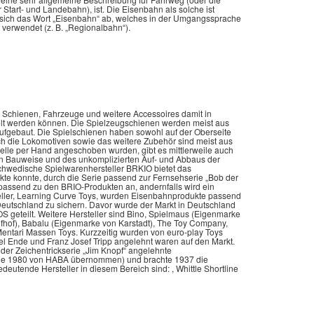
 Start- und Landebahn), ist. Die Eisenbahn als solche ist
t sich das Wort „Eisenbahn“ ab, welches in der Umgangssprache
G verwendet (z. B. „Regionalbahn“).
Schienen, Fahrzeuge und weitere Accessoires damit in
lt werden können. Die Spielzeugschienen werden meist aus
aufgebaut. Die Spielschienen haben sowohl auf der Oberseite
ch die Lokomotiven sowie das weitere Zubehör sind meist aus
lle per Hand angeschoben wurden, gibt es mittlerweile auch
ten Bauweise und des unkomplizierten Auf- und Abbaus der
 schwedische Spielwarenhersteller BRKIO bietet das
kte konnte, durch die Serie passend zur Fernsehserie „Bob der
passend zu den BRIO-Produkten an, andernfalls wird ein
teller, Learning Curve Toys, wurden Eisenbahnprodukte passend
Deutschland zu sichern. Davor wurde der Markt in Deutschland
 geteilt. Weitere Hersteller sind Bino, Spielmaus (Eigenmarke
ufhof), Babalu (Eigenmarke von Karstadt), The Toy Company,
entari Massen Toys. Kurzzeitig wurden von euro-play Toys
l Ende und Franz Josef Tripp angelehnt waren auf den Markt.
der Zeichentrickserie „Jim Knopf“ angelehnte
wurde 1980 von HABA übernommen) und brachte 1937 die
eutende Hersteller in diesem Bereich sind: , Whittle Shortline