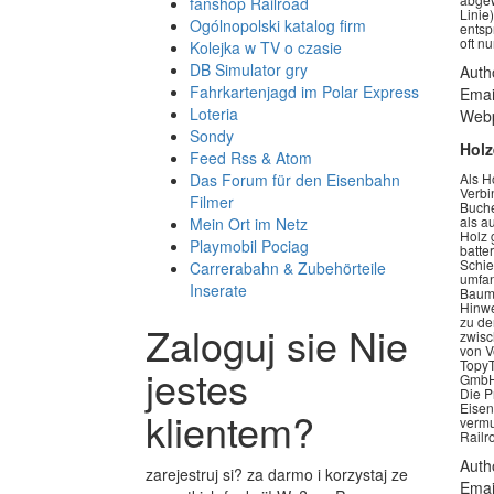
fanshop Railroad
Linie
Ogólnopolski katalog firm
entsp
oft n
Kolejka w TV o czasie
DB Simulator gry
Auth
Fahrkartenjagd im Polar Express
Emai
Loteria
Webp
Sondy
Hol
Feed Rss & Atom
Das Forum für den Eisenbahn
Als H
Verbi
Filmer
Buche
als a
Mein Ort im Netz
Holz 
Playmobil Pociag
batte
Schie
Carrerabahn & Zubehörteile
umfan
Inserate
Baume
Hinwe
zu de
Zaloguj sie Nie
zwisc
von V
TopyT
jestes
GmbH 
Die P
Eisen
klientem?
vermu
Railr
Auth
zarejestruj si? za darmo i korzystaj ze
Emai