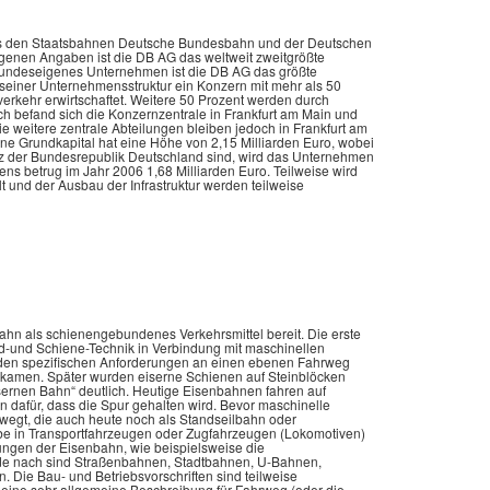
n aus den Staatsbahnen Deutsche Bundesbahn und der Deutschen
genen Angaben ist die DB AG das weltweit zweitgrößte
bundeseigenes Unternehmen ist die DB AG das größte
seiner Unternehmensstruktur ein Konzern mit mehr als 50
rkehr erwirtschaftet. Weitere 50 Prozent werden durch
ich befand sich die Konzernzentrale in Frankfurt am Main und
 weitere zentrale Abteilungen bleiben jedoch in Frankfurt am
e Grundkapital hat eine Höhe von 2,15 Milliarden Euro, wobei
itz der Bundesrepublik Deutschland sind, wird das Unternehmen
ns betrug im Jahr 2006 1,68 Milliarden Euro. Teilweise wird
lt und der Ausbau der Infrastruktur werden teilweise
bahn als schienengebundenes Verkehrsmittel bereit. Die erste
-und Schiene-Technik in Verbindung mit maschinellen
 den spezifischen Anforderungen an einen ebenen Fahrweg
kamen. Später wurden eiserne Schienen auf Steinblöcken
sernen Bahn“ deutlich. Heutige Eisenbahnen fahren auf
dafür, dass die Spur gehalten wird. Bevor maschinelle
egt, die auch heute noch als Standseilbahn oder
be in Transportfahrzeugen oder Zugfahrzeugen (Lokomotiven)
ungen der Eisenbahn, wie beispielsweise die
de nach sind Straßenbahnen, Stadtbahnen, U-Bahnen,
ie Bau- und Betriebsvorschriften sind teilweise
 eine sehr allgemeine Beschreibung für Fahrweg (oder die