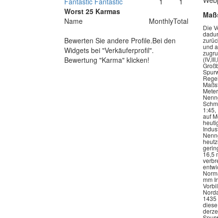
Webp
Fantastic Fantastic
1
1
Worst 25 Karmas
Maßs
Name
Monthly
Total
Die Verkleinerungsmaßstäbe, die bei Spielzeug- und Modelleisenbahnen verwendet werden haben einen einfachen Hintergrund: Die Kunden können dadurch die Produkte verschiedener Hersteller miteinander auf einer Modelleisenbahnanlage kombinieren. Die verschiedenen Nenngrößen, die darauf zurückzuführen sind, sind heute als Normen Europäischer Modellbahnen (NEM), als Normen des Brit
Bewerten Sie andere Profile.Bei den
Widgets bei "Verkäuferprofil".
Bewertung "Karma" klicken!