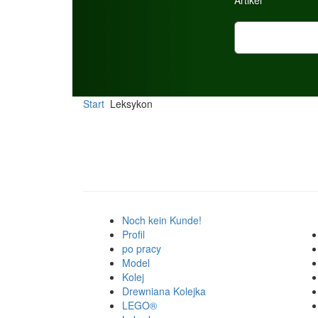
Artikel
CSV Import
Start
Leksykon
Noch kein Kunde!
Profil
po pracy
Model
Kolej
Drewniana Kolejka
LEGO®