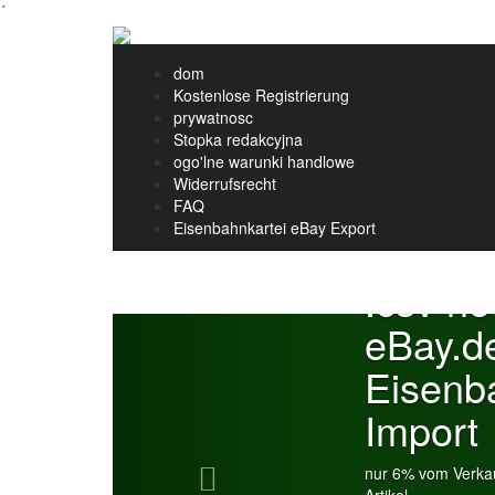
´
dom
Kostenlose Registrierung
prywatnosc
Stopka redakcyjna
ogo'lne warunki handlowe
Widerrufsrecht
FAQ
Eisenbahnkartei eBay Export
.csv h
Previous
eBay.d
Eisenb
Import
nur 6% vom Verkau