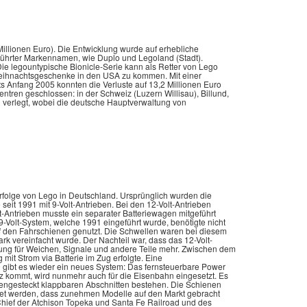
llionen Euro). Die Entwicklung wurde auf erhebliche
ührter Markennamen, wie Duplo und Legoland (Stadt).
ie legountypische Bionicle-Serie kann als Retter von Lego
Weihnachtsgeschenke in den USA zu kommen. Mit einer
s Anfang 2005 konnten die Verluste auf 13,2 Millionen Euro
ntren geschlossen: in der Schweiz (Luzern Willisau), Billund,
verlegt, wobei die deutsche Hauptverwaltung von
rfolge von Lego in Deutschland. Ursprünglich wurden die
seit 1991 mit 9-Volt-Antrieben. Bei den 12-Volt-Antrieben
t-Antrieben musste ein separater Batteriewagen mitgeführt
Volt-System, welche 1991 eingeführt wurde, benötigte nicht
uf den Fahrschienen genutzt. Die Schwellen waren bei diesem
k vereinfacht wurde. Der Nachteil war, dass das 12-Volt-
rung für Weichen, Signale und andere Teile mehr. Zwischen dem
t Strom via Batterie im Zug erfolgte. Eine
9 gibt es wieder ein neues System: Das fernsteuerbare Power
z kommt, wird nunmehr auch für die Eisenbahn eingesetzt. Es
ngesteckt klappbaren Abschnitten bestehen. Die Schienen
htet werden, dass zunehmen Modelle auf den Markt gebracht
Chief der Atchison Topeka und Santa Fe Railroad und des