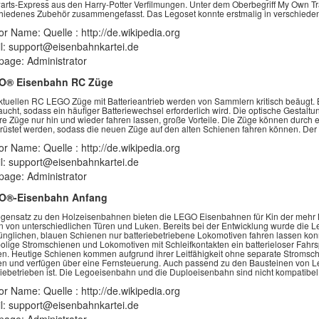
rts-Express aus den Harry-Potter Verfilmungen. Unter dem Oberbegriff My Own
hiedenes Zubehör zusammengefasst. Das Legoset konnte erstmalig in verschiede
or Name: Quelle : http://de.wikipedia.org
l: support@eisenbahnkartei.de
age: Administrator
O® Eisenbahn RC Züge
ktuellen RC LEGO Züge mit Batterieantrieb werden von Sammlern kritisch beäugt. B
aucht, sodass ein häufiger Batteriewechsel erforderlich wird. Die optische Gestaltu
hre Züge nur hin und wieder fahren lassen, große Vorteile. Die Züge können durch e
üstet werden, sodass die neuen Züge auf den alten Schienen fahren können. Der 
or Name: Quelle : http://de.wikipedia.org
l: support@eisenbahnkartei.de
age: Administrator
O®-Eisenbahn Anfang
gensatz zu den Holzeisenbahnen bieten die LEGO Eisenbahnen für Kin der mehr Mög
n von unterschiedlichen Türen und Luken. Bereits bei der Entwicklung wurde die L
ünglichen, blauen Schienen nur batteriebetriebene Lokomotiven fahren lassen kon
olige Stromschienen und Lokomotiven mit Schleifkontakten ein batterieloser Fahr
n. Heutige Schienen kommen aufgrund ihrer Leitfähigkeit ohne separate Stromsch
n und verfügen über eine Fernsteuerung. Auch passend zu den Bausteinen von Leg
riebetrieben ist. Die Legoeisenbahn und die Duploeisenbahn sind nicht kompatibel
or Name: Quelle : http://de.wikipedia.org
l: support@eisenbahnkartei.de