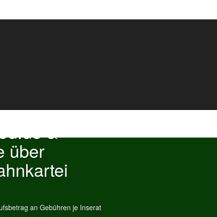
ood.de &
e über
ahnkartei
fsbetrag an Gebühren je Inserat