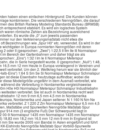
Fuß) Schmalspur 686 mm (2¼ englische Fuß) 18,83 mm 18,2 mm 16,5 mm 12 mm 9 mm In England ist diese Variante anstelle der Nenngröße H0 gängig. ZZ 1:300 ZZ Normalspur 1435 mm 4,8 mm Sie wurde 2005 von Bandai in Asien eingeführt und führt derzeit T 1:450 T Meterspur 1067 mm 3 mm die kleinste funktionsfähige Modellbahn von KK-Eishindo Nenngröße Maßstab Spur Vorbild-Spurweite Spurweite Verbreitung F 1:20,32 F Fn3 Normalspur 1435 mm Schmalspur 914 mm (3 englische Fuß) Der Schwerpunkt liegt in Nordamerika Fn3 nutzt Spur-1-Gleise 00 (gesprochen: „Null-Null“) 1:76,2 P4 EM 00 00-12 00-9 Normalspur 1435 mm Normalspur 1435 mm Normalspur 1435 mm Schmalspur 914 mm (3 englische Fuß) Schmalspur 686 mm (2¼ englische Fuß) 18,83 mm 18,2 mm 16,5 mm 12 mm 9 mm In England ist diese Variante anstelle der Nenngröße H0 gängig. ZZ 1:300 ZZ Normalspur 1435 mm 4,8 mm Sie wurde 2005 von Bandai in Asien eingeführt und führt derzeit T 1:450 T Meterspur 1067 mm 3 mm die kleinste funktionsfähige Modellbahn von KK-Eishindo Systematik der Spurweiten von Schmalspurbahnen [ Die Modellbahnliebhaber hatten irgendwann den Wunsch nicht nur die Schmalspurbahnen maßstabsgetreu nachzubauen, sondern auch die Modellspurweite sollte maßstabsgetreu sein. Daraufhin wurden die einzelnen Nenngrößen mit zahlreichen Vorbildspurweiten zunächst gruppiert, anschließend sinnvoll in wenige Modellspurweiten kategorisiert. Um eine gute Kenntlichkeit sicher zu stellen, wurden sie in Form von Kleinbuchstaben und/ oder Zahlen ergänzt. Aus diesem Grund entstehen aus der der Nenngröße H0 beispielsweise H0, H0m, H0e… In Nordamerika wäre die Spur 0 dann 0n3, 0n30 (0n2½) …, weil die Bezeichnungen der Schmalspurbahnen dort nach Zoll und Fuß kategorisiert werden. Schmalspurbahnen in Europa Für europäische Schmalspurbahnen gilt die folgende Systematik, wobei X anstelle der Nenngröße steht: • Xm: Meterspur; wird auf Gleisen mit der nächstkleineren Spurweite gegenüber der Regelspur dargestellt. (Bespielsweies H0m mit einer Modell-Spurweite von 12 mm) • Xe: Engspur mit einer Vorbild-Spurweite von 750 mm, 760 mm und 800 mm; wird auf Gleisen mit einer zwei Stufen kleineren Spurweite gegenüber der Regelspur dargestellt. (Bespielsweies H0e mit einer Modell-Spurweite von 9 mm) • Xi: Industriebahn; mit einer Vorbild-Spurweite zwischen 400 mm und 600 mm; wird auf Gleisen mit einer drei Stufen kleineren Spurweite gegenüber der Regelspur dargestellt. (Bespielsweies H0i mit einer Modell-Spurweite von 6,5 mm). Im deutschen Sprachraum kann anstelle des „i“ für Industriebahn auch das „f“ für Feldbahn verwendet werden. • Xp: Parkeisenbahn mit einer Vorbild-Spurweite von 15 Zoll (381 mm); wird auf Gleisen mit einer vier Stufen kleineren Spurweite gegenüber der Regelspur dargestellt. (Bespielsweies 2p mit einer Modell-Spurweite von 16,5 mm) Als Grundlage gilt die folgende Tabelle sinngemäß. Schmalspurbahnen mit weniger als 4,5 mm Modell-Spurweite sind derzeit nicht normiert. Vorbildspurweite Modellspurweite (mm) von bis (mm) 4,5 6,5 9 12 16,5 22,5 32 45 64 1:220 1:160 1:120 1:87 1:60 1:45 1:32 1:22,5 1250 ? 1700 Z N TT H0 S 0 I II 850 ? 1250 Zm Nm TTm H0m Sm 0m Im IIm 650 ? 850 Ne TTe H0e Se 0e Ie IIe 400 ? 650 TTi H0i Si 0i Ii IIi Die verschiedenen Nenngrößen der Gartenbahnen und Parkeisenbahnen Weitere Nenngrößen existieren mit den dazugehörigen Modell-Spurweiten, welche heutzutage in der Regel als Gartenbahn oder auch Parkeisenbahn bezeichnet werden. Die einzelnen Übergänge von der Begriffen Modelleisenbahn zur Gartenbahn und zur Parkeisenbahn sehen folgendermaßen aus: Gartenbahnen Hauptartikel: Gartenbahn Gartenbahnen gehören zu den weitverbreiteten Gartenbahnen. Unter Gartenbahnen versteht man, Modelleisenbahnen, die so groß sind, dass auf den einzelnen Waggons sitzend innerhalb eines Gartens herumgefahren werden kann. Z. B. das Modell-Spurweiten von 3,5 Zoll (89 mm), 5 Zoll (127 mm) und 7¼ Zoll (184 mm) ist ein weitverbreitetes. Hauptartikel: Parkeisenbahn Die Parkeisenbahnen sind weniger weit verbreitet. Darunter sind Modelleisenbahnen zu verstehen, die so groß sind, dass wie beim Vorbild im Fahrzeug mitgefah