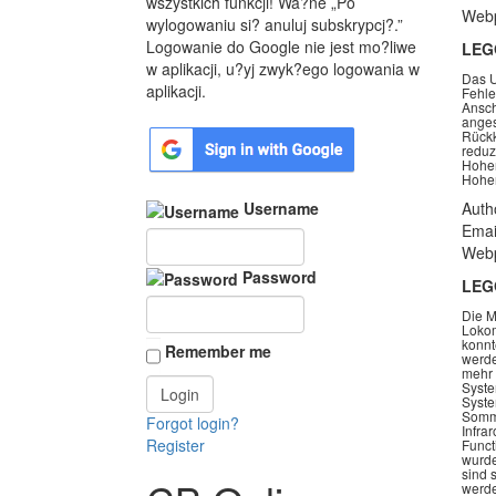
wszystkich funkcji! Wa?ne „Po
Webp
wylogowaniu si? anuluj subskrypcj?.”
Logowanie do Google nie jest mo?liwe
LEG
w aplikacji, u?yj zwyk?ego logowania w
Das U
aplikacji.
Fehle
Ansch
anges
Rückk
reduz
Hohen
Hohen
Username
Auth
Emai
Webp
Password
LEG
Die M
Lokom
konnt
Remember me
werde
mehr 
Syste
Syste
Somme
Forgot login?
Infra
Register
Funct
wurde
sind 
werde