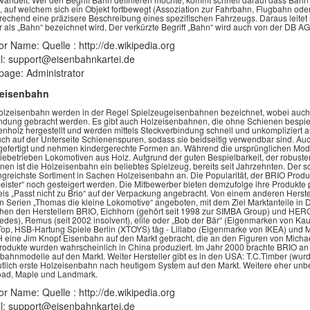
), auf welchem sich ein Objekt fortbewegt (Assoziation zur Fahrbahn, Flugbahn oder
rechend eine präzisere Beschreibung eines spezifischen Fahrzeugs. Daraus leite
ur als „Bahn“ bezeichnet wird. Der verkürzte Begriff „Bahn“ wird auch von der DB A
or Name: Quelle : http://de.wikipedia.org
l: support@eisenbahnkartei.de
age: Administrator
zeisenbahn
olzeisenbahn werden in der Regel Spielzeugeisenbahnen bezeichnet, wobei auch 
ndung gebracht werden. Es gibt auch Holzeisenbahnen, die ohne Schienen bespie
nholz hergestellt und werden mittels Steckverbindung schnell und unkompliziert 
uch auf der Unterseite Schienenspuren, sodass sie beidseitig verwendbar sind. Au
gefertigt und nehmen kindergerechte Formen an. Während die ursprünglichen Mode
riebetrieben Lokomotiven aus Holz. Aufgrund der guten Bespielbarkeit, der robus
nen ist die Holzeisenbahn ein beliebtes Spielzeug, bereits seit Jahrzehnten. Der
greichste Sortiment in Sachen Holzeisenbahn an. Die Popularität, der BRIO Produ
ister“ noch gesteigert werden. Die Mitbewerber bieten demzufolge ihre Produkte 
is „Passt nicht zu Brio“ auf der Verpackung angebracht. Von einem anderen Hers
n Serien „Thomas die kleine Lokomotive“ angeboten, mit dem Ziel Marktanteile in 
hen den Herstellern BRIO, Eichhorn (gehört seit 1998 zur SIMBA Group) und HEROS
edes), Remus (seit 2002 insolvent), elile oder „Bob der Bär“ (Eigenmarken von Ka
op, HSB-Hartung Spiele Berlin (XTOYS) tåg - Lillabo (Eigenmarke von IKEA) und M
eine Jim Knopf Eisenbahn auf den Markt gebracht, die an den Figuren von Michae
rodukte wurden wahrscheinlich in China produziert. Im Jahr 2000 brachte BRIO an 
bahnmodelle auf den Markt. Weiter Hersteller gibt es in den USA: T.C.Timber (
tlich erste Holzeisenbahn nach heutigem System auf den Markt. Weitere eher unbed
oad, Maple und Landmark.
or Name: Quelle : http://de.wikipedia.org
l: support@eisenbahnkartei.de