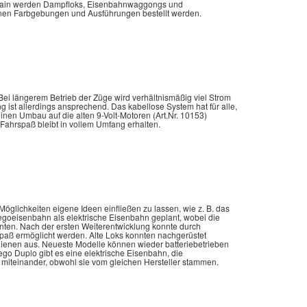
 Train werden Dampfloks, Eisenbahnwaggongs und
nen Farbgebungen und Ausführungen bestellt werden.
ei längerem Betrieb der Züge wird verhältnismäßig viel Strom
ng ist allerdings ansprechend. Das kabellose System hat für alle,
inen Umbau auf die alten 9-Volt-Motoren (Art.Nr. 10153)
Fahrspaß bleibt in vollem Umfang erhalten.
lichkeiten eigene Ideen einfließen zu lassen, wie z. B. das
egoeisenbahn als elektrische Eisenbahn geplant, wobei die
nten. Nach der ersten Weiterentwicklung konnte durch
spaß ermöglicht werden. Alte Loks konnten nachgerüstet
ienen aus. Neueste Modelle können wieder batteriebetrieben
o Duplo gibt es eine elektrische Eisenbahn, die
 miteinander, obwohl sie vom gleichen Hersteller stammen.