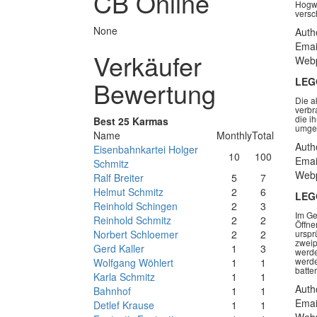
CB Online
Hogwa
versc
None
Auth
Emai
Verkäufer
Webp
LEG
Bewertung
Die a
verbr
die i
Best 25 Karmas
umger
Name
Monthly
Total
Auth
Eisenbahnkartei Holger
10
100
Emai
Schmitz
Webp
Ralf Breiter
5
7
Helmut Schmitz
2
6
LEG
Reinhold Schingen
2
3
Im Ge
Reinhold Schmitz
2
2
Öffne
Norbert Schloemer
2
2
urspr
zweip
Gerd Kaller
1
3
werde
werde
Wolfgang Wöhlert
1
1
batte
Karla Schmitz
1
1
Auth
Bahnhof
1
1
Emai
Detlef Krause
1
1