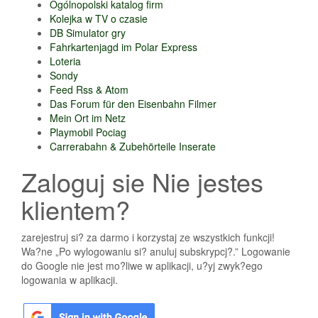
Ogólnopolski katalog firm
Kolejka w TV o czasie
DB Simulator gry
Fahrkartenjagd im Polar Express
Loteria
Sondy
Feed Rss & Atom
Das Forum für den Eisenbahn Filmer
Mein Ort im Netz
Playmobil Pociag
Carrerabahn & Zubehörteile Inserate
Zaloguj sie Nie jestes
klientem?
zarejestruj si? za darmo i korzystaj ze wszystkich funkcji!
Wa?ne „Po wylogowaniu si? anuluj subskrypcj?.” Logowanie
do Google nie jest mo?liwe w aplikacji, u?yj zwyk?ego
logowania w aplikacji.