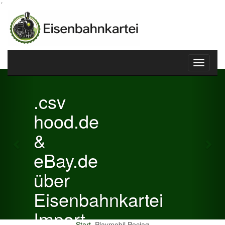
´
Toggle
Previous
Nex
navigati
.csv
hood.de
&
eBay.de
über
Eisenbahnkartei
Import
Start
Playmobil Pociag