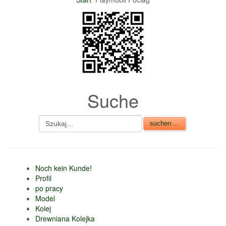
nur 6% vom
Verkaufsbetrag an
Gebühren je Inserat
Artikel
CSV Import
Suche
Noch kein Kunde!
Profil
po pracy
Model
Kolej
Drewniana Kolejka