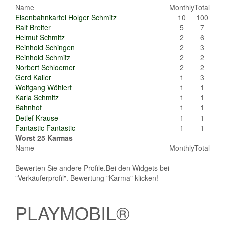
Name
Monthly
Total
Eisenbahnkartei Holger Schmitz
10
100
Ralf Breiter
5
7
Helmut Schmitz
2
6
Reinhold Schingen
2
3
Reinhold Schmitz
2
2
Norbert Schloemer
2
2
Gerd Kaller
1
3
Wolfgang Wöhlert
1
1
Karla Schmitz
1
1
Bahnhof
1
1
Detlef Krause
1
1
Fantastic Fantastic
1
1
Worst 25 Karmas
Name
Monthly
Total
Bewerten Sie andere Profile.Bei den Widgets bei
"Verkäuferprofil". Bewertung "Karma" klicken!
PLAYMOBIL®