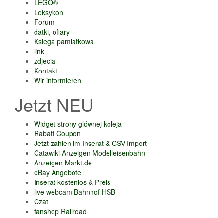
LEGO®
Leksykon
Forum
datki, ofiary
Ksiega pamiatkowa
link
zdjecia
Kontakt
Wir informieren
Jetzt NEU
Widget strony glównej koleja
Rabatt Coupon
Jetzt zahlen im Inserat & CSV Import
Catawiki Anzeigen Modelleisenbahn
Anzeigen Markt.de
eBay Angebote
Inserat kostenlos & Preis
live webcam Bahnhof HSB
Czat
fanshop Railroad