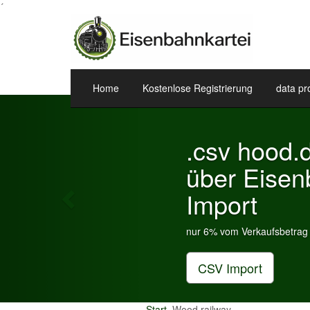
´
Home
Kostenlose Registrierung
data pr
Previous
.csv hood.de & eBay.de
über Eisenbahnkartei
Import
nur 6% vom Verkaufsbetrag an Gebühren je Inserat Artikel
CSV Import
Start
Wood railway