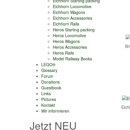
Eichhorn Starting packing
Eichhorn Locomotive
Eichhorn Wagons
Eichhorn Accessories
Eichhorn Rails
Heros Starting packing
Heros Locomotive
Heros Wagons
Br
Heros Accessories
Heros Rails
Model Railway Books
LEGO®
Glossary
Forum
Donations
Guestbook
Links
Pictures
Kontakt
Eich
Wir informieren
Jetzt NEU