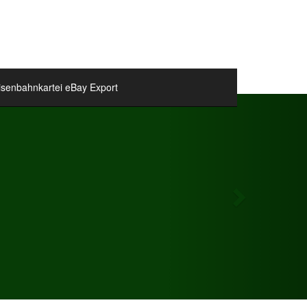
isenbahnkartei eBay Export
Next