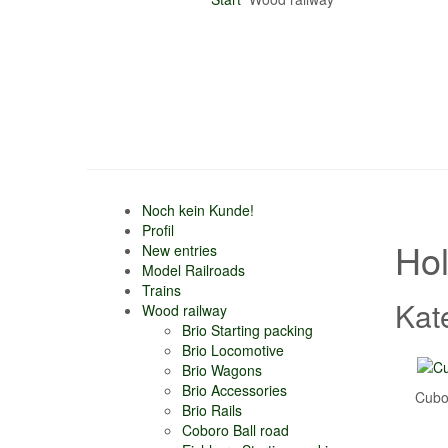
Noch kein Kunde!
Profil
Ho
New entries
Model Railroads
Trains
Kat
Wood railway
Brio Starting packing
Brio Locomotive
Brio Wagons
Brio Accessories
Cubo
Brio Rails
Coboro Ball road