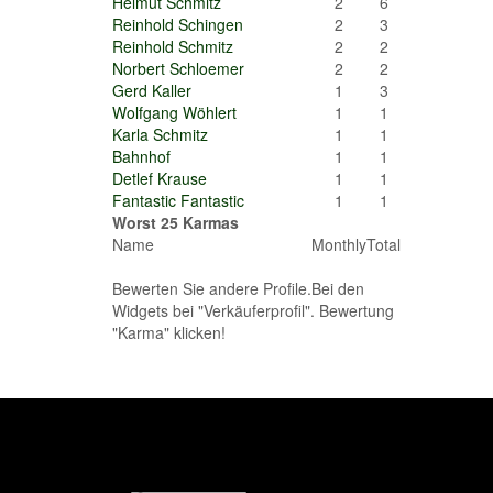
Helmut Schmitz
2
6
Reinhold Schingen
2
3
Reinhold Schmitz
2
2
Norbert Schloemer
2
2
Gerd Kaller
1
3
Wolfgang Wöhlert
1
1
Karla Schmitz
1
1
Bahnhof
1
1
Detlef Krause
1
1
Fantastic Fantastic
1
1
Worst 25 Karmas
Name
Monthly
Total
Bewerten Sie andere Profile.Bei den
Widgets bei "Verkäuferprofil". Bewertung
"Karma" klicken!