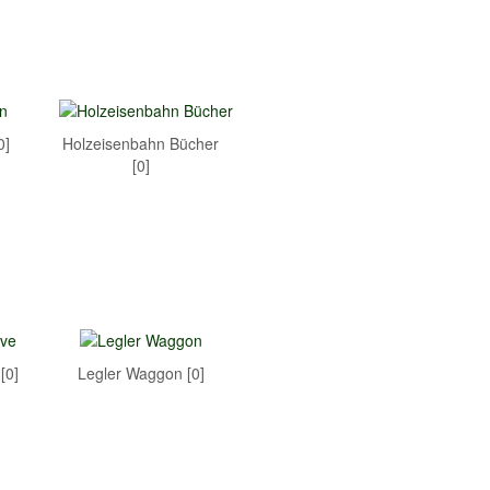
0]
Holzeisenbahn Bücher
[0]
[0]
Legler Waggon [0]