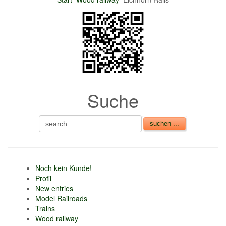
nur 6% vom
Verkaufsbetrag an
Gebühren je Inserat
Artikel
CSV Import
Suche
Noch kein Kunde!
Profil
New entries
Model Railroads
Trains
Wood railway