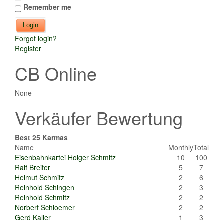
Remember me
Forgot login?
Register
CB Online
None
Verkäufer Bewertung
Best 25 Karmas
Name
Monthly
Total
Eisenbahnkartei Holger Schmitz
10
100
Ralf Breiter
5
7
Helmut Schmitz
2
6
Reinhold Schingen
2
3
Reinhold Schmitz
2
2
Norbert Schloemer
2
2
Gerd Kaller
1
3