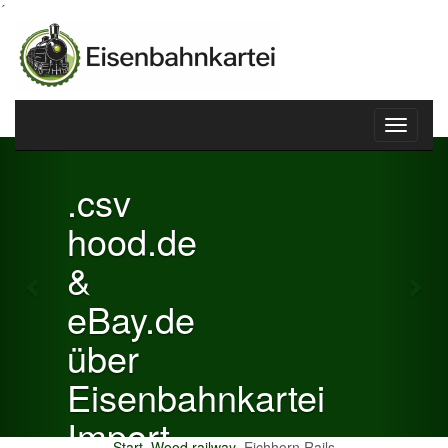
´
Toggle
Previous
Nex
navigati
.csv
hood.de
&
eBay.de
über
Eisenbahnkartei
Import
Start
Wood railway
Eichhorn Rails