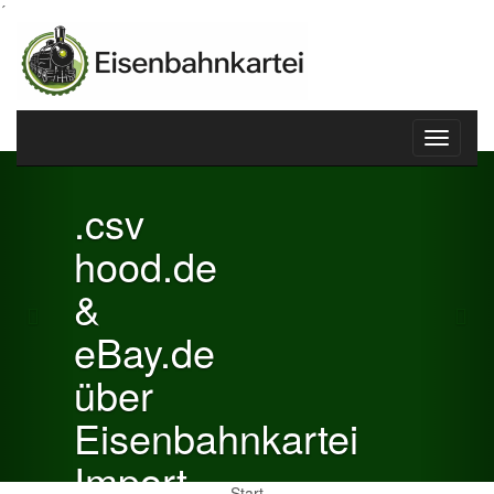
´
Toggle
Previous
Nex
navigati
.csv
hood.de
&
eBay.de
über
Eisenbahnkartei
Import
Start