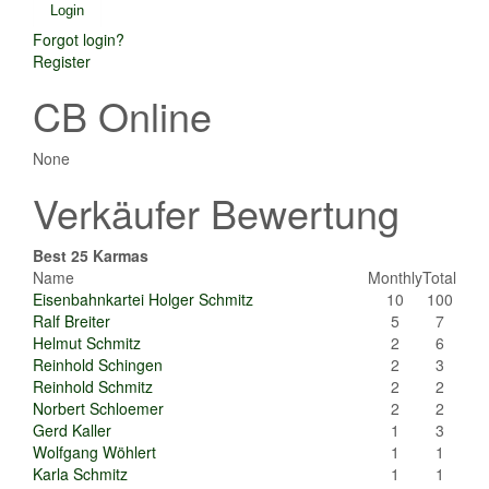
Forgot login?
Register
CB Online
None
Verkäufer Bewertung
Best 25 Karmas
Name
Monthly
Total
Eisenbahnkartei Holger Schmitz
10
100
Ralf Breiter
5
7
Helmut Schmitz
2
6
Reinhold Schingen
2
3
Reinhold Schmitz
2
2
Norbert Schloemer
2
2
Gerd Kaller
1
3
Wolfgang Wöhlert
1
1
Karla Schmitz
1
1