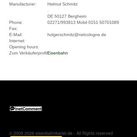
Manufacturer:
Helmut Schmitz
.
DE 50127 Bergheim
Phone:
02271/993813 Mobil 0151 50701089
Fax:
E-Mail:
holgerschmitz@netcologne.de
Internet:
Opening hours:
Zum Verkäuferprofil
Eisenbahn
© 2009 2026 eisenbahnkartei.de - All Rights reserved