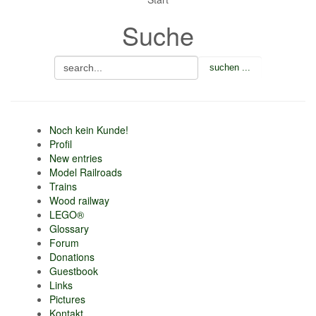
nur 6% vom
Suche
Verkaufsbetrag an
Gebühren je Inserat
Artikel
CSV Import
Noch kein Kunde!
Profil
New entries
Model Railroads
Trains
Wood railway
LEGO®
Glossary
Forum
Donations
Guestbook
Links
Pictures
Kontakt