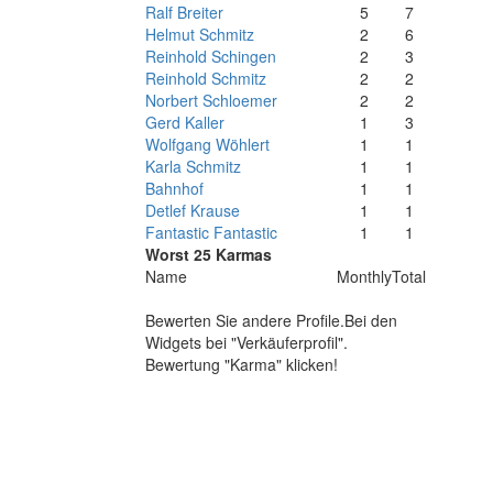
Ralf Breiter
5
7
Helmut Schmitz
2
6
Reinhold Schingen
2
3
Reinhold Schmitz
2
2
Norbert Schloemer
2
2
Gerd Kaller
1
3
Wolfgang Wöhlert
1
1
Karla Schmitz
1
1
Bahnhof
1
1
Detlef Krause
1
1
Fantastic Fantastic
1
1
Worst 25 Karmas
Name
Monthly
Total
Bewerten Sie andere Profile.Bei den
Widgets bei "Verkäuferprofil".
Bewertung "Karma" klicken!