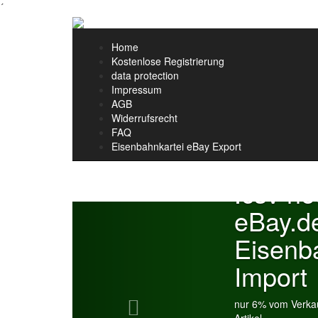
´
Home
Kostenlose Registrierung
data protection
Impressum
AGB
Widerrufsrecht
FAQ
Eisenbahnkartei eBay Export
.csv h
Previous
eBay.d
Eisenb
Import
nur 6% vom Verkau