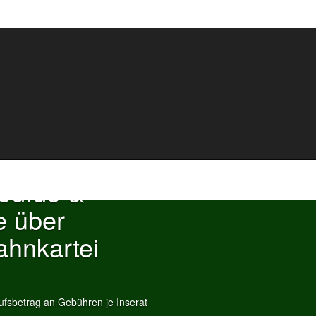
ood.de &
e über
ahnkartei
fsbetrag an Gebühren je Inserat