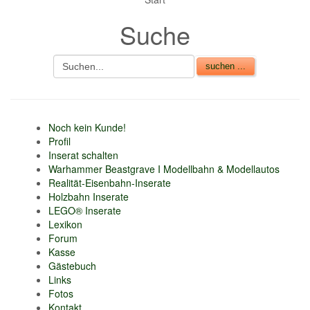
nur 6% vom
Suche
Verkaufsbetrag an
Gebühren je Inserat
Artikel
CSV Import
Noch kein Kunde!
Profil
Inserat schalten
Warhammer Beastgrave I Modellbahn & Modellautos
Realität-Eisenbahn-Inserate
Holzbahn Inserate
LEGO® Inserate
Lexikon
Forum
Kasse
Gästebuch
Links
Fotos
Kontakt