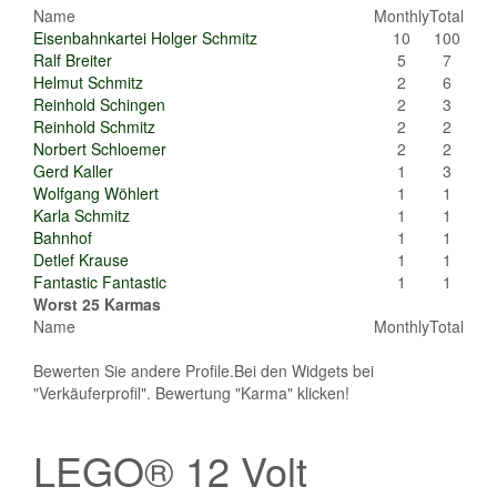
Name
Monthly
Total
Eisenbahnkartei Holger Schmitz
10
100
Ralf Breiter
5
7
Helmut Schmitz
2
6
Reinhold Schingen
2
3
Reinhold Schmitz
2
2
Norbert Schloemer
2
2
Gerd Kaller
1
3
Wolfgang Wöhlert
1
1
Karla Schmitz
1
1
Bahnhof
1
1
Detlef Krause
1
1
Fantastic Fantastic
1
1
Worst 25 Karmas
Name
Monthly
Total
Bewerten Sie andere Profile.Bei den Widgets bei
"Verkäuferprofil". Bewertung "Karma" klicken!
LEGO® 12 Volt