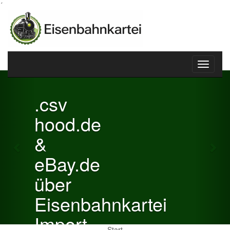
´
Toggle
Previous
Nex
navigati
.csv
hood.de
&
eBay.de
über
Eisenbahnkartei
Import
Start