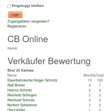
Eingeloggt bleiben
Zugangsdaten vergessen?
Registrieren
CB Online
Keiner
Verkäufer Bewertung
Best 25 Karmas
Name
Monthly
Total
Eisenbahnkartei Holger Schmitz
10
100
Ralf Breiter
5
7
Helmut Schmitz
2
6
Reinhold Schingen
2
3
Reinhold Schmitz
2
2
Norbert Schloemer
2
2
Gerd Kaller
1
3