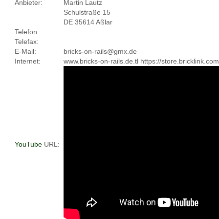
Anbieter:
Martin Lautz
Schulstraße 15
DE 35614 Aßlar
Telefon:
Telefax:
E-Mail:
bricks-on-rails@gmx.de
Internet:
www.bricks-on-rails.de.tl https://store.bricklink.c
YouTube
URL: