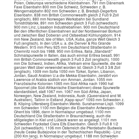
Polen, Osteuropa verschiedene Kleinbahnen. 791 mm Dänemark
Faxe Eisenbahn 800 mm Die Schweiz, Schweden z. B.
Wengernalpbahn 802 mm Schweden z. B. Bredsjö-Degerfors
Eisenbahn. 838 mm British Commonwealth gleich 2 Fuß 9 Zoll
(englisch). 880 mm Norwegen Werksbahn bei Sundland
Torvströfabrikk. 891 mm Schweden gleich 3 Fuß (schwedisch)
900 mm Linz, Lissabon Industriebahnen. 900 mm Deutschland
Bei den öffentlichen Eisenbahnen auf der Nordseeinsel Borkum
und zwischen Bad Doberan und Ostseebad Kühlungsborn. 914
mm New Zealand, Isle of Man, USA, Kuba, ganze Welt Gleich 3
Fuß (englisch). In den USA u. a. die Denver & Rio Grande
Western. 915 mm Peru 925 mm Deutschland Straßenbahn in
Chemnitz noch bis 1988. 950 mm Eritrea, Italia „Standard\"
Schmalspurweite in Italien, das auch einmal Eritrea besaß. 991
mm British Commonwealth gleich 3 Fuß 3 Zoll (englisch). 1000
mm Die Schweiz, Indien, Afrika, Vietnam eine Spurweite, die der
ganzen Welt über verwendet worden ist. Gleich 3 Fuß 3 3/8 Zoll
(englisch). 1009 mm Sofia 1050 mm Türkei, Syrien, Libanon,
Jordan, Saudi Arabien U.a die Mekka-Eisenbahn, zerstört von
Lawrence of Arabia südlich von Amman, Jordan. 1055 mm
Französische Kolonien 1065 mm Süd-Afrika nach 1990 hat
Spoornet (die Süd-Afrikanische Eisenbahnen) diese Spurweite
standardisiert, statt 1067 mm. 1067 mm Süd-Afrika, Japan,
Norwegen, New Zealand, Indonesia, Austr. (Queensland and W.
Australien), Tallinn in Estland „Kapp-spur\" 1093 mm Schweden z.
B. Köping-Uttersberg Eisenbahn.Werkb. Surahammar-Lisjö. 1099
mm Schweden 1100 mm Belgien die Eisenbahn Antwerpen-
Ghent bis 1896, dann in Normalspur umgebaut. 1100 mm
Deutschland Die Straßenbahn in Braunschweig, auch die
stillgelegten in Kiel und Lübeck waren so angelegt. 1101 mm
Schweden Fryckstad Clara Elfs Eisenbahn. Gleich 3 Fuß 8 1/2
Zoll (schwedisch). 1106 mm Österreich die Pferdebahn Budweis
(heute Ceske Budejovice in der Tschechischen Republik) - Linz
(200 Km lang). In Normalspur umgebaut. 1188 mm Schweden