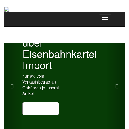
´
hood.de
&
Toggle
navigation
eBay.de
über
Previous
Next
Eisenbahnkartei
Import
nur 6% vom
Verkaufsbetrag an
Gebühren je Inserat
Artikel
CSV Import