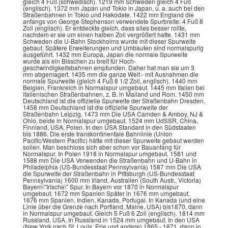
gleich 4 Fuß (schwedisch). 1219 mm Schweden gleich 4 Fuß
(englisch). 1372 mm Japan und Tokio in Japan, u. a. auch bei den
Straßenbahnen in Tokio und Hakodate. 1422 mm England die
anfangs von George Stephenson verwendete Spurbreite: 4 Fuß 8
Zoll (englisch). Er entdeckte gleich, dass alles besser rollte,
nachdem er sie um einen halben Zoll vergrößert hatte. 1431 mm
Schweden die U-Bahn Stockholms wurde mit dieser Spurweite
gebaut. Spätere Erweiterungen und Umbauten sind normalspurig
ausgeführt. 1432 mm Europa, Japan die normale Spurweite
wurde als ein Bisschen zu breit für Hoch-
geschwindigkeitsbahnen empfunden. Daher hat man sie um 3
mm abgemagert. 1435 mm die ganze Welt - mit Ausnahmen die
normale Spurweite (gleich 4 Fuß 8 1/2 Zoll, englisch). 1440 mm
Belgien, Frankreich in Normalspur umgebaut. 1445 mm Italien bei
italienischen Straßenbahnen, z. B. in Mailand und Rom. 1450 mm
Deutschland ist die offizielle Spurweite der Straßenbahn Dresden.
1458 mm Deutschland ist die offizielle Spurweite der
Straßenbahn Leipzig. 1473 mm Die USA Camden & Amboy, NJ &
Ohio, beide in Normalspur umgebaut. 1524 mm UdSSR, China,
Finnland, USA, Polen. In den USA Standard in den Südstaaten
bis 1886. Die erste transkontinentale Bahnlinie (Union
Pacific/Western Pacific) hätte mit dieser Spurweite gebaut werden
sollen. Man beschloss sich aber schon vor Bauanfang für
Normalspur. In Polen 1918 in Normalspur umgebaut. 1581 und
1588 mm Die USA Verwenden die Straßenbahn und U-Bahn in
Philadelphia (US-Bundesstaat Pennsylvania) 1587 mm Die USA
die Spurweite der Straßenbahn in Pittsburgh (US-Bundesstaat
Pennsylvania) 1600 mm Irland, Australien (South Austr., Victoria)
Bayern\"Irische\" Spur. In Bayern vor 1870 in Normalspur
umgebaut. 1672 mm Spanien Später in 1676 mm umgebaut.
1676 mm Spanien, Indien, Kanada, Portugal. In Kanada (und eine
Linie über die Grenze nach Portland, Maine, USA) bis1870, dann
in Normalspur umgebaut. Gleich 5 Fuß 6 Zoll (englisch). 1814 mm
Russland, USA. In Russland in 1524 mm umgebaut. In den USA
(New York nach St. Louis, Erie und andere) 1865 - 1871, dann in