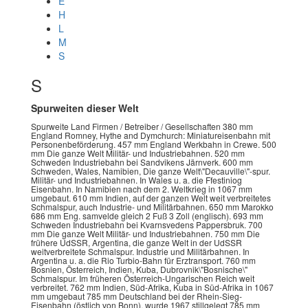
E
H
L
M
S
S
Spurweiten dieser Welt
Spurweite Land Firmen / Betreiber / Gesellschaften 380 mm
England Romney, Hythe and Dymchurch: Miniatureisenbahn mit
Personenbeförderung. 457 mm England Werkbahn in Crewe. 500
mm Die ganze Welt Militär- und Industriebahnen. 520 mm
Schweden Industriebahn bei Sandvikens Järnverk. 600 mm
Schweden, Wales, Namibien, Die ganze Welt\"Decauville\"-spur.
Militär- und Industriebahnen. In Wales u. a. die Ffestiniog
Eisenbahn. In Namibien nach dem 2. Weltkrieg in 1067 mm
umgebaut. 610 mm Indien, auf der ganzen Welt weit verbreitetes
Schmalspur, auch Industrie- und Militärbahnen. 650 mm Marokko
686 mm Eng. samvelde gleich 2 Fuß 3 Zoll (englisch). 693 mm
Schweden Industriebahn bei Kvarnsvedens Pappersbruk. 700
mm Die ganze Welt Militär- und Industriebahnen. 750 mm Die
frühere UdSSR, Argentina, die ganze Welt in der UdSSR
weitverbreitete Schmalspur. Industrie und Militärbahnen. In
Argentina u. a. die Rio Turbio-Bahn für Erztransport. 760 mm
Bosnien, Österreich, Indien, Kuba, Dubrovnik\"Bosnische\"
Schmalspur. Im früheren Österreich-Ungarischen Reich weit
verbreitet. 762 mm Indien, Süd-Afrika, Kuba in Süd-Afrika in 1067
mm umgebaut 785 mm Deutschland bei der Rhein-Sieg-
Eisenbahn (östlich von Bonn), wurde 1967 stillgelegt 785 mm