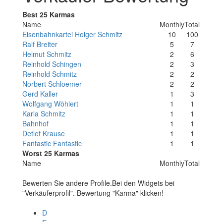
Best 25 Karmas
Name
Monthly
Total
Eisenbahnkartei Holger Schmitz
10
100
Ralf Breiter
5
7
Helmut Schmitz
2
6
Reinhold Schingen
2
3
Reinhold Schmitz
2
2
Norbert Schloemer
2
2
Gerd Kaller
1
3
Wolfgang Wöhlert
1
1
Karla Schmitz
1
1
Bahnhof
1
1
Detlef Krause
1
1
Fantastic Fantastic
1
1
Worst 25 Karmas
Name
Monthly
Total
Bewerten Sie andere Profile.Bei den Widgets bei
"Verkäuferprofil". Bewertung "Karma" klicken!
D