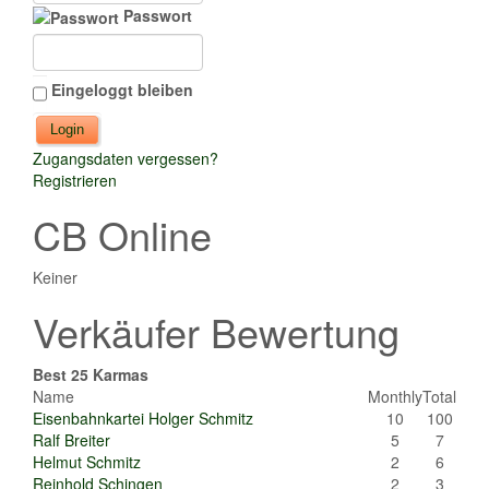
Passwort
Eingeloggt bleiben
Zugangsdaten vergessen?
Registrieren
CB Online
Keiner
Verkäufer Bewertung
Best 25 Karmas
Name
Monthly
Total
Eisenbahnkartei Holger Schmitz
10
100
Ralf Breiter
5
7
Helmut Schmitz
2
6
Reinhold Schingen
2
3