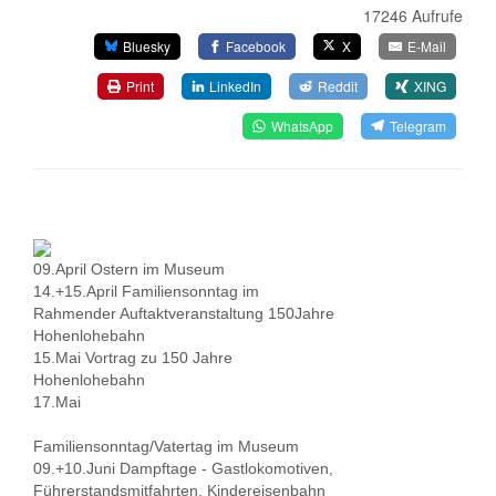
17246 Aufrufe
Bluesky
Facebook
X
E-Mail
Print
LinkedIn
Reddit
XING
WhatsApp
Telegram
09.April Ostern im Museum
14.+15.April Familiensonntag im
Rahmender Auftaktveranstaltung 150Jahre
Hohenlohebahn
15.Mai Vortrag zu 150 Jahre
Hohenlohebahn
17.Mai
Familiensonntag/Vatertag im Museum
09.+10.Juni Dampftage - Gastlokomotiven,
Führerstandsmitfahrten, Kindereisenbahn