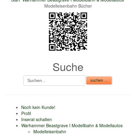
Modelleisenbahn Bücher
nur 6% vom
Verkaufsbetrag an
Gebühren je Inserat
Artikel
CSV Import
Suche
Noch kein Kunde!
Profil
Inserat schalten
Warhammer Beastgrave I Modellbahn & Modellautos
Modelleisenbahn