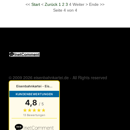
<<
Start
<
Zurück
1
2
3
4
Weiter
>
Ende
>>
Seite 4 von 4
© 2009 2026 eisenbahnkartei.de - All Rights reserved