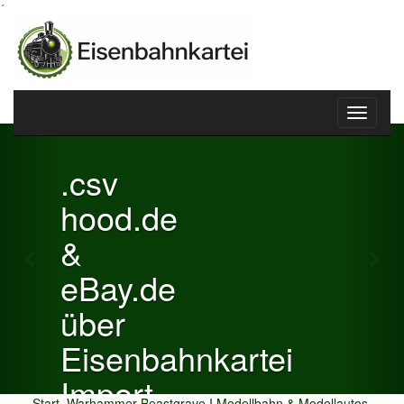
´
Toggle
Previous
Nex
navigati
.csv
hood.de
&
eBay.de
über
Eisenbahnkartei
Import
Start
Warhammer Beastgrave I Modellbahn & Modellautos