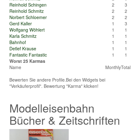
Reinhold Schingen
2
3
Reinhold Schmitz
2
2
Norbert Schloemer
2
2
Gerd Kaller
1
3
Wolfgang Wöhlert
1
1
Karla Schmitz
1
1
Bahnhof
1
1
Detlef Krause
1
1
Fantastic Fantastic
1
1
Worst 25 Karmas
Name
Monthly
Total
Bewerten Sie andere Profile.Bei den Widgets bei
"Verkäuferprofil". Bewertung "Karma" klicken!
Modelleisenbahn
Bücher & Zeitschriften