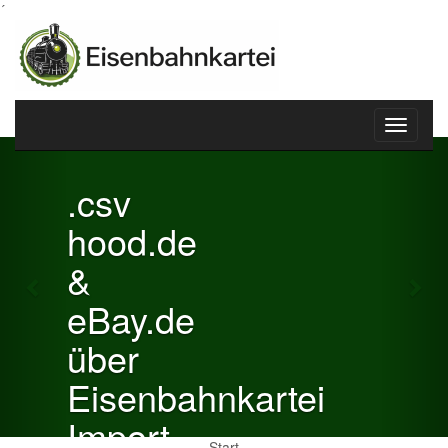
´
Toggle
Previous
Nex
navigati
.csv
hood.de
&
eBay.de
über
Eisenbahnkartei
Import
Start