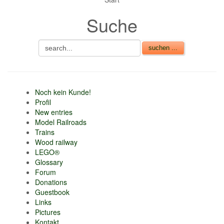
nur 6% vom
Suche
Verkaufsbetrag an
Gebühren je Inserat
Artikel
CSV Import
Noch kein Kunde!
Profil
New entries
Model Railroads
Trains
Wood railway
LEGO®
Glossary
Forum
Donations
Guestbook
Links
Pictures
Kontakt