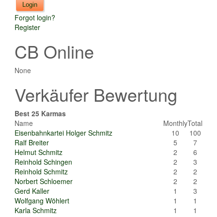
Forgot login?
Register
CB Online
None
Verkäufer Bewertung
Best 25 Karmas
Name
Monthly
Total
Eisenbahnkartei Holger Schmitz
10
100
Ralf Breiter
5
7
Helmut Schmitz
2
6
Reinhold Schingen
2
3
Reinhold Schmitz
2
2
Norbert Schloemer
2
2
Gerd Kaller
1
3
Wolfgang Wöhlert
1
1
Karla Schmitz
1
1