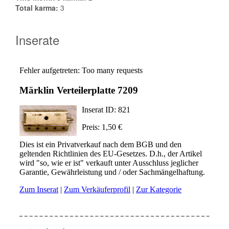
Total karma:
3
Inserate