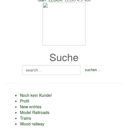
nur 6% vom
Verkaufsbetrag an
Gebühren je Inserat
Artikel
CSV Import
Suche
Noch kein Kunde!
Profil
New entries
Model Railroads
Trains
Wood railway