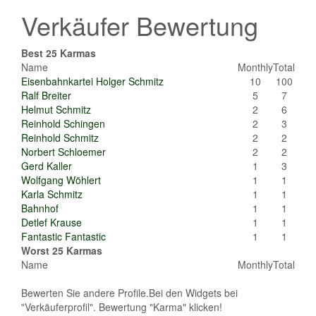
Verkäufer Bewertung
Best 25 Karmas
Name
Monthly
Total
Eisenbahnkartei Holger Schmitz
10
100
Ralf Breiter
5
7
Helmut Schmitz
2
6
Reinhold Schingen
2
3
Reinhold Schmitz
2
2
Norbert Schloemer
2
2
Gerd Kaller
1
3
Wolfgang Wöhlert
1
1
Karla Schmitz
1
1
Bahnhof
1
1
Detlef Krause
1
1
Fantastic Fantastic
1
1
Worst 25 Karmas
Name
Monthly
Total
Bewerten Sie andere Profile.Bei den Widgets bei
"Verkäuferprofil". Bewertung "Karma" klicken!