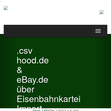
´
Toggle
Previous
Nex
navigati
.csv
hood.de
&
eBay.de
über
Eisenbahnkartei
Import
Start
LEGO®
LEGO 4.5 Volt