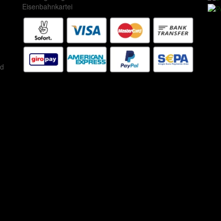
Eisenbahnkartei
ed