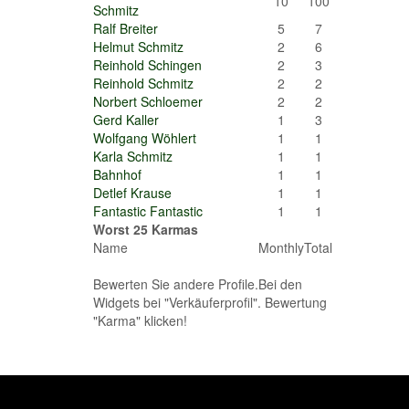
10
100
Schmitz
Ralf Breiter
5
7
Helmut Schmitz
2
6
Reinhold Schingen
2
3
Reinhold Schmitz
2
2
Norbert Schloemer
2
2
Gerd Kaller
1
3
Wolfgang Wöhlert
1
1
Karla Schmitz
1
1
Bahnhof
1
1
Detlef Krause
1
1
Fantastic Fantastic
1
1
Worst 25 Karmas
Name
Monthly
Total
Bewerten Sie andere Profile.Bei den
Widgets bei "Verkäuferprofil". Bewertung
"Karma" klicken!