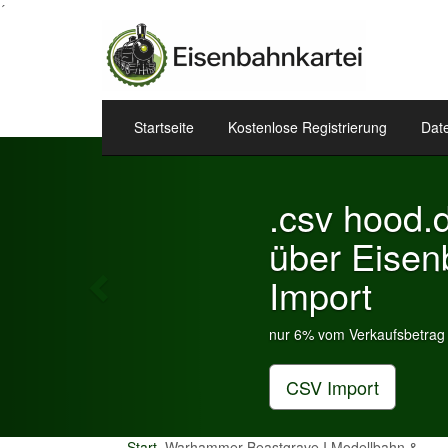
´
Startseite
Kostenlose Registrierung
Dat
Previous
.csv hood.de & eBay.de
über Eisenbahnkartei
Import
nur 6% vom Verkaufsbetrag an Gebühren je Inserat Artikel
CSV Import
Start
Warhammer Beastgrave I Modellbahn &