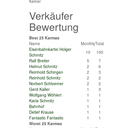
Keiner
Verkäufer
Bewertung
Best 25 Karmas
Name
Monthly
Total
Eisenbahnkartei Holger
10
100
Schmitz
Ralf Breiter
5
7
Helmut Schmitz
2
6
Reinhold Schingen
2
3
Reinhold Schmitz
2
2
Norbert Schloemer
2
2
Gerd Kaller
1
3
Wolfgang Wöhlert
1
1
Karla Schmitz
1
1
Bahnhof
1
1
Detlef Krause
1
1
Fantastic Fantastic
1
1
Worst 25 Karmas