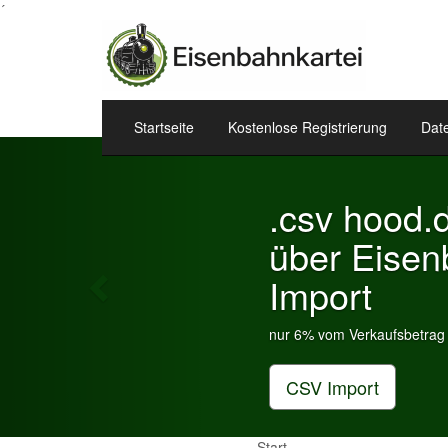
´
Startseite
Kostenlose Registrierung
Dat
Previous
.csv hood.
über Eisenb
Import
nur 6% vom Verkaufsbetrag an
CSV Import
Start