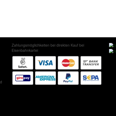
Zahlungsmöglichkeiten bei direkten Kauf bei
Eisenbahnkartei
ed