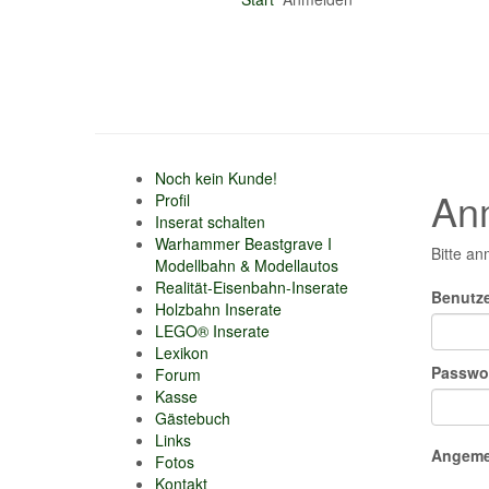
Noch kein Kunde!
An
Profil
Inserat schalten
Warhammer Beastgrave I
Bitte an
Modellbahn & Modellautos
Realität-Eisenbahn-Inserate
Benutz
Holzbahn Inserate
LEGO® Inserate
Lexikon
Passwo
Forum
Kasse
Gästebuch
Links
Angemel
Fotos
Kontakt