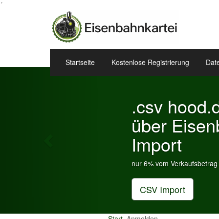
´
Startseite
Kostenlose Registrierung
Dat
Previous
.csv hood.de & e
über Eisenbahnka
Import
nur 6% vom Verkaufsbetrag an Gebühren je I
CSV Import
Start
Anmelden