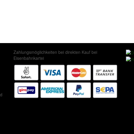
Zahlungsmöglichkeiten bei direkten Kauf bei
Eisenbahnkartei
ed