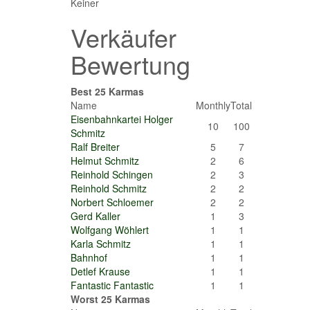
Keiner
Verkäufer
Bewertung
Best 25 Karmas
Name
Monthly
Total
Eisenbahnkartei Holger
10
100
Schmitz
Ralf Breiter
5
7
Helmut Schmitz
2
6
Reinhold Schingen
2
3
Reinhold Schmitz
2
2
Norbert Schloemer
2
2
Gerd Kaller
1
3
Wolfgang Wöhlert
1
1
Karla Schmitz
1
1
Bahnhof
1
1
Detlef Krause
1
1
Fantastic Fantastic
1
1
Worst 25 Karmas