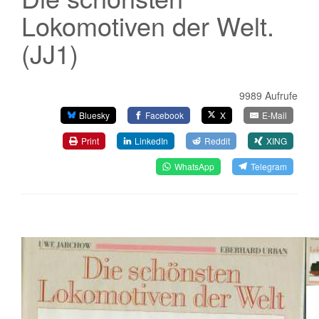
Lokomotiven der Welt.
(JJ1)
9989 Aufrufe
Bluesky
Facebook
X
E-Mail
Print
LinkedIn
Reddit
XING
WhatsApp
Telegram