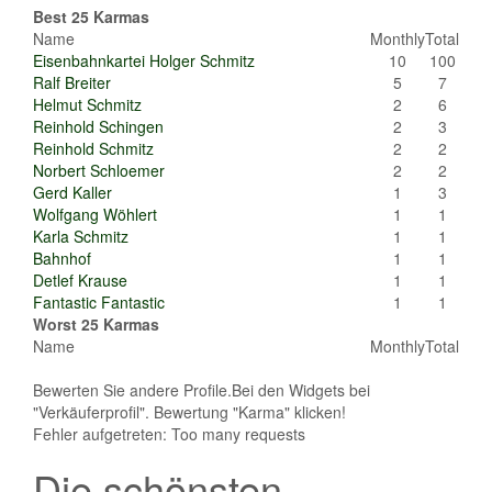
Best 25 Karmas
Name
Monthly
Total
Eisenbahnkartei Holger Schmitz
10
100
Ralf Breiter
5
7
Helmut Schmitz
2
6
Reinhold Schingen
2
3
Reinhold Schmitz
2
2
Norbert Schloemer
2
2
Gerd Kaller
1
3
Wolfgang Wöhlert
1
1
Karla Schmitz
1
1
Bahnhof
1
1
Detlef Krause
1
1
Fantastic Fantastic
1
1
Worst 25 Karmas
Name
Monthly
Total
Bewerten Sie andere Profile.Bei den Widgets bei
"Verkäuferprofil". Bewertung "Karma" klicken!
Fehler aufgetreten: Too many requests
Die schönsten