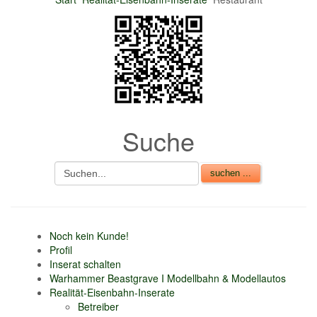
nur 6% vom
Verkaufsbetrag an
Gebühren je Inserat
Artikel
CSV Import
Suche
Noch kein Kunde!
Profil
Inserat schalten
Warhammer Beastgrave I Modellbahn & Modellautos
Realität-Eisenbahn-Inserate
Betreiber