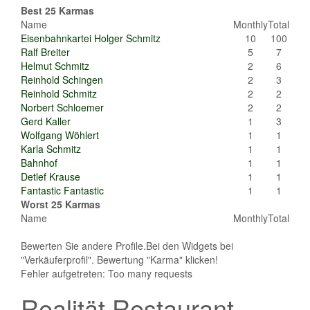
Best 25 Karmas
Name
Monthly
Total
Eisenbahnkartei Holger Schmitz
10
100
Ralf Breiter
5
7
Helmut Schmitz
2
6
Reinhold Schingen
2
3
Reinhold Schmitz
2
2
Norbert Schloemer
2
2
Gerd Kaller
1
3
Wolfgang Wöhlert
1
1
Karla Schmitz
1
1
Bahnhof
1
1
Detlef Krause
1
1
Fantastic Fantastic
1
1
Worst 25 Karmas
Name
Monthly
Total
Bewerten Sie andere Profile.Bei den Widgets bei
"Verkäuferprofil". Bewertung "Karma" klicken!
Fehler aufgetreten: Too many requests
Realität Restaurant