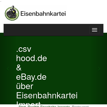
´
Toggle
Previous
Nex
navigati
.csv
hood.de
&
eBay.de
über
Eisenbahnkartei
Import
Start
Realität-Eisenbahn-Inserate
Restaurant