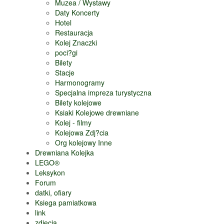
Muzea / Wystawy
Daty Koncerty
Hotel
Restauracja
Kolej Znaczki
poci?gi
Bilety
Stacje
Harmonogramy
Specjalna impreza turystyczna
Bilety kolejowe
Ksiaki Kolejowe drewniane
Kolej - filmy
Kolejowa Zdj?cia
Org kolejowy Inne
Drewniana Kolejka
LEGO®
Leksykon
Forum
datki, ofiary
Ksiega pamiatkowa
link
zdjecia