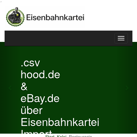
´
Toggle
Previous
Nex
navigati
.csv
hood.de
&
eBay.de
über
Eisenbahnkartei
Import
Start
Kolej
Restauracja