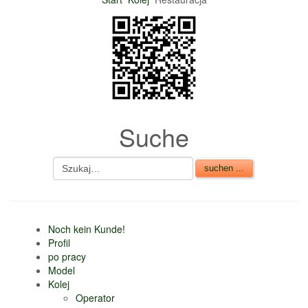
nur 6% vom
Verkaufsbetrag an
Gebühren je Inserat
Artikel
CSV Import
Suche
Noch kein Kunde!
Profil
po pracy
Model
Kolej
Operator