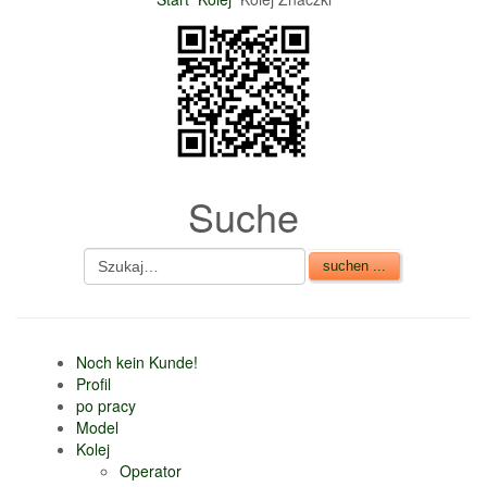
nur 6% vom
Verkaufsbetrag an
Gebühren je Inserat
Artikel
CSV Import
Suche
Noch kein Kunde!
Profil
po pracy
Model
Kolej
Operator