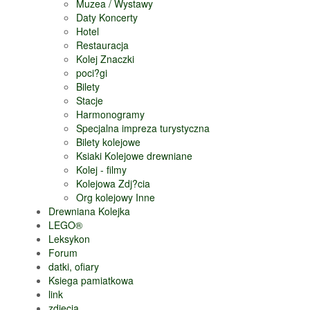
Muzea / Wystawy
Daty Koncerty
Hotel
Restauracja
Kolej Znaczki
poci?gi
Bilety
Stacje
Harmonogramy
Specjalna impreza turystyczna
Bilety kolejowe
Ksiaki Kolejowe drewniane
Kolej - filmy
Kolejowa Zdj?cia
Org kolejowy Inne
Drewniana Kolejka
LEGO®
Leksykon
Forum
datki, ofiary
Ksiega pamiatkowa
link
zdjecia