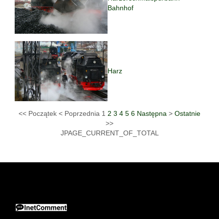
Bahnhof
Harz
<<
Początek
<
Poprzednia
1
2
3
4
5
6
Następna
>
Ostatnie
>>
JPAGE_CURRENT_OF_TOTAL