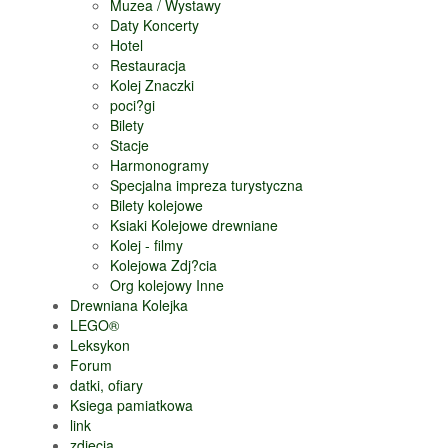
Muzea / Wystawy
Daty Koncerty
Hotel
Restauracja
Kolej Znaczki
poci?gi
Bilety
Stacje
Harmonogramy
Specjalna impreza turystyczna
Bilety kolejowe
Ksiaki Kolejowe drewniane
Kolej - filmy
Kolejowa Zdj?cia
Org kolejowy Inne
Drewniana Kolejka
LEGO®
Leksykon
Forum
datki, ofiary
Ksiega pamiatkowa
link
zdjecia