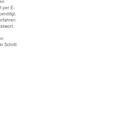
en
t per E-
benötigt.
erfahren.
sswort.
en
n Schritt