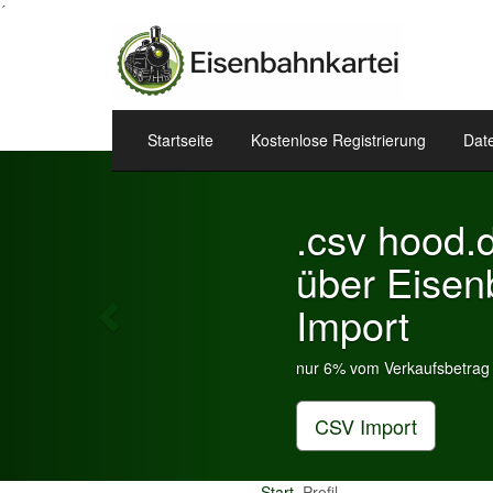
´
Startseite
Kostenlose Registrierung
Dat
Previous
.csv hood.de & eBa
über Eisenbahnkart
Import
nur 6% vom Verkaufsbetrag an Gebühren je Insera
CSV Import
Start
Profil