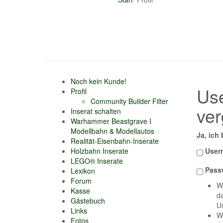
Noch kein Kunde!
Us
Profil
Community Builder Filter
ve
Inserat schalten
Warhammer Beastgrave I
Modellbahn & Modellautos
Ja, ich
Realität-Eisenbahn-Inserate
User
Holzbahn Inserate
LEGO® Inserate
Pass
Lexikon
Forum
W
Kasse
da
Gästebuch
Us
Links
W
Fotos