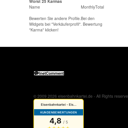
Worst 25 Karmas
Name
Monthly
Total
Bewerten Sie andere Profile.Bei den
Widgets bei "Verkäuferprofil". Bewertung
"Karma" klicken!
© 2009 2026 eisenbahnkartei.de - All Rights reserv