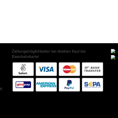
Zahlungsmöglichkeiten bei direkten Kauf bei
Eisenbahnkartei
ed