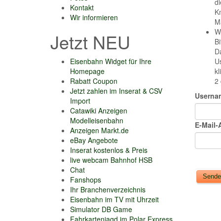
d
Kontakt
Kn
Wir informieren
Ma
W
Jetzt NEU
Bi
Da
Eisenbahn Widget für Ihre
U
Homepage
kl
Rabatt Coupon
2 
Jetzt zahlen im Inserat & CSV
Userna
Import
Catawiki Anzeigen
Modelleisenbahn
E-Mail-
Anzeigen Markt.de
eBay Angebote
Inserat kostenlos & Preis
live webcam Bahnhof HSB
Chat
Fanshops
Ihr Branchenverzeichnis
Eisenbahn im TV mit Uhrzeit
Simulator DB Game
Fahrkartenjagd im Polar Express