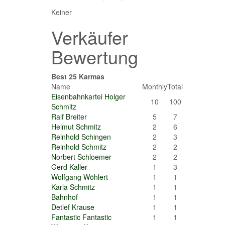
Keiner
Verkäufer
Bewertung
Best 25 Karmas
Name
Monthly
Total
Eisenbahnkartei Holger
10
100
Schmitz
Ralf Breiter
5
7
Helmut Schmitz
2
6
Reinhold Schingen
2
3
Reinhold Schmitz
2
2
Norbert Schloemer
2
2
Gerd Kaller
1
3
Wolfgang Wöhlert
1
1
Karla Schmitz
1
1
Bahnhof
1
1
Detlef Krause
1
1
Fantastic Fantastic
1
1