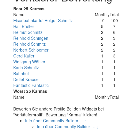
Best 25 Karmas
Name
Monthly
Total
Eisenbahnkartei Holger Schmitz
10
100
Ralf Breiter
5
7
Helmut Schmitz
2
6
Reinhold Schingen
2
3
Reinhold Schmitz
2
2
Norbert Schloemer
2
2
Gerd Kaller
1
3
Wolfgang Wöhlert
1
1
Karla Schmitz
1
1
Bahnhof
1
1
Detlef Krause
1
1
Fantastic Fantastic
1
1
Worst 25 Karmas
Name
Monthly
Total
Bewerten Sie andere Profile.Bei den Widgets bei
"Verkäuferprofil". Bewertung "Karma" klicken!
Info über Community Builder …
:
Info über Community Builder …
;