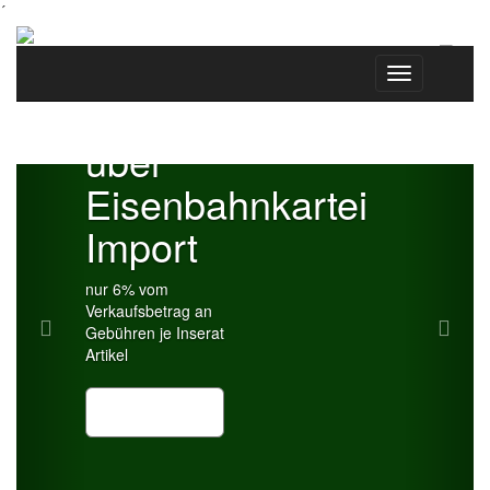
´
hood.de
&
Toggle
navigation
eBay.de
über
Previous
Next
Eisenbahnkartei
Import
nur 6% vom
Verkaufsbetrag an
Gebühren je Inserat
Artikel
CSV Import