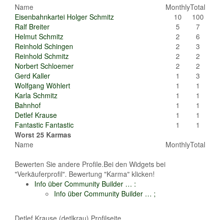
Name
Monthly
Total
Eisenbahnkartei Holger Schmitz
10
100
Ralf Breiter
5
7
Helmut Schmitz
2
6
Reinhold Schingen
2
3
Reinhold Schmitz
2
2
Norbert Schloemer
2
2
Gerd Kaller
1
3
Wolfgang Wöhlert
1
1
Karla Schmitz
1
1
Bahnhof
1
1
Detlef Krause
1
1
Fantastic Fantastic
1
1
Worst 25 Karmas
Name
Monthly
Total
Bewerten Sie andere Profile.Bei den Widgets bei
"Verkäuferprofil". Bewertung "Karma" klicken!
Info über Community Builder …
:
Info über Community Builder …
;
Detlef Krause (detlkrau) Profilseite