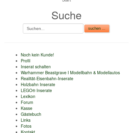
nur 6% vom
Suche
Verkaufsbetrag an
Gebühren je Inserat
Artikel
CSV Import
Noch kein Kunde!
Profil
Inserat schalten
Warhammer Beastgrave I Modellbahn & Modellautos
Realität-Eisenbahn-Inserate
Holzbahn Inserate
LEGO® Inserate
Lexikon
Forum
Kasse
Gästebuch
Links
Fotos
Kontakt