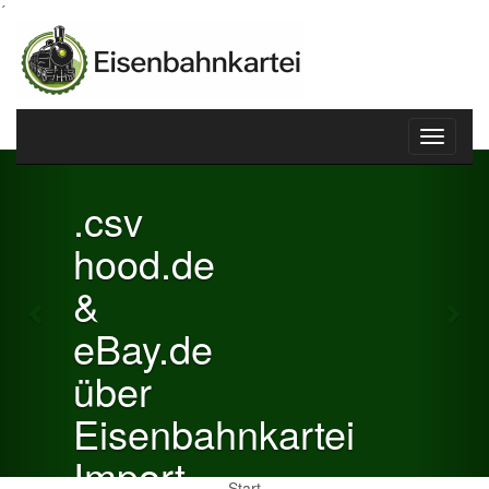
´
Toggle
Previous
Nex
navigati
.csv
hood.de
&
eBay.de
über
Eisenbahnkartei
Import
Start