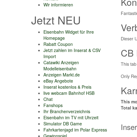
Kon
Wir informieren
Fantast
Jetzt NEU
Ver
Eisenbahn Widget für Ihre
Homepage
Dieser U
Rabatt Coupon
CB 
Jetzt zahlen im Inserat & CSV
Import
Catawiki Anzeigen
This tab
Modelleisenbahn
Anzeigen Markt.de
Only Reg
eBay Angebote
Inserat kostenlos & Preis
Kar
live webcam Bahnhof HSB
Chat
This mo
Fanshops
Total k
Ihr Branchenverzeichnis
Eisenbahn im TV mit Uhrzeit
Simulator DB Game
Inse
Fahrkartenjagd im Polar Express
Gewinnspiel