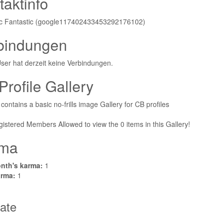
taktinfo
ic Fantastic (google117402433453292176102)
bindungen
ser hat derzeit keine Verbindungen.
Profile Gallery
 contains a basic no-frills image Gallery for CB profiles
istered Members Allowed to view the 0 items in this Gallery!
ma
nth's karma:
1
arma:
1
rate