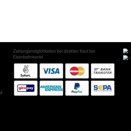
Zahlungsmöglichkeiten bei direkten Kauf bei
Eisenbahnkartei
ed