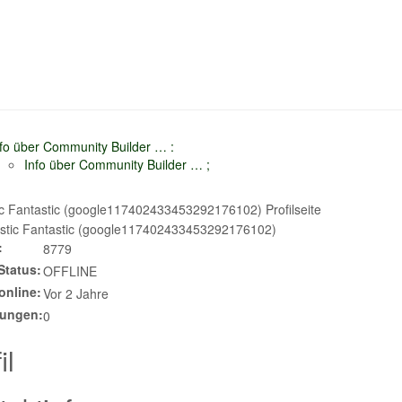
nfo über Community Builder …
:
Info über Community Builder …
;
ic Fantastic (google117402433453292176102) Profilseite
:
8779
Status:
OFFLINE
online:
Vor 2 Jahre
dungen:
0
il