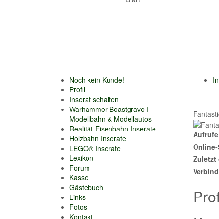
Noch kein Kunde!
I
Profil
Inserat schalten
Warhammer Beastgrave I
Fantast
Modellbahn & Modellautos
Realität-Eisenbahn-Inserate
Aufrufe
Holzbahn Inserate
Online-
LEGO® Inserate
Lexikon
Zuletzt 
Forum
Verbin
Kasse
Gästebuch
Prof
Links
Fotos
Kontakt