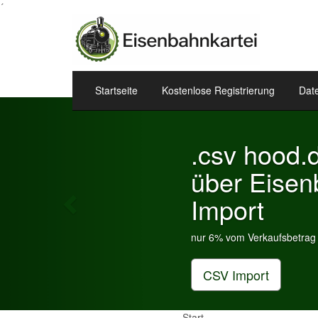
´
Startseite
Kostenlose Registrierung
Dat
Previous
.csv hood.de & eBa
über Eisenbahnkart
Import
nur 6% vom Verkaufsbetrag an Gebühren je Insera
CSV Import
Start