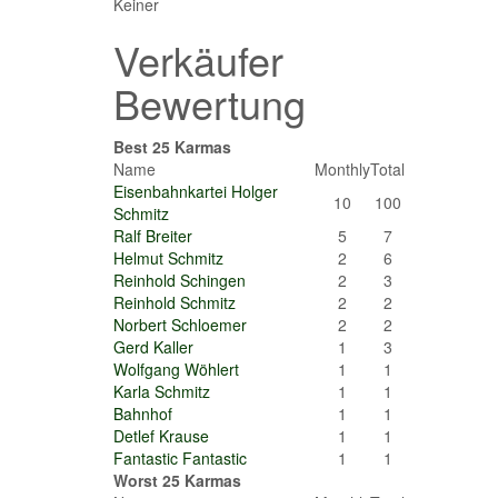
Keiner
Verkäufer
Bewertung
Best 25 Karmas
Name
Monthly
Total
Eisenbahnkartei Holger
10
100
Schmitz
Ralf Breiter
5
7
Helmut Schmitz
2
6
Reinhold Schingen
2
3
Reinhold Schmitz
2
2
Norbert Schloemer
2
2
Gerd Kaller
1
3
Wolfgang Wöhlert
1
1
Karla Schmitz
1
1
Bahnhof
1
1
Detlef Krause
1
1
Fantastic Fantastic
1
1
Worst 25 Karmas