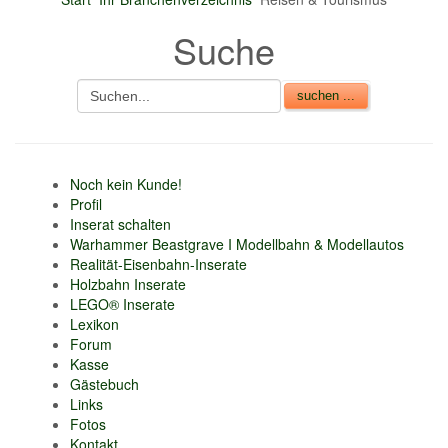
nur 6% vom
Suche
Verkaufsbetrag an
Gebühren je Inserat
Artikel
CSV Import
Noch kein Kunde!
Profil
Inserat schalten
Warhammer Beastgrave I Modellbahn & Modellautos
Realität-Eisenbahn-Inserate
Holzbahn Inserate
LEGO® Inserate
Lexikon
Forum
Kasse
Gästebuch
Links
Fotos
Kontakt