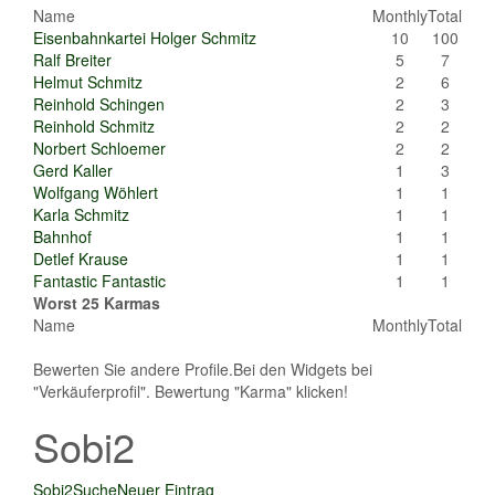
Name
Monthly
Total
Eisenbahnkartei Holger Schmitz
10
100
Ralf Breiter
5
7
Helmut Schmitz
2
6
Reinhold Schingen
2
3
Reinhold Schmitz
2
2
Norbert Schloemer
2
2
Gerd Kaller
1
3
Wolfgang Wöhlert
1
1
Karla Schmitz
1
1
Bahnhof
1
1
Detlef Krause
1
1
Fantastic Fantastic
1
1
Worst 25 Karmas
Name
Monthly
Total
Bewerten Sie andere Profile.Bei den Widgets bei
"Verkäuferprofil". Bewertung "Karma" klicken!
Sobi2
Sobi2
Suche
Neuer Eintrag