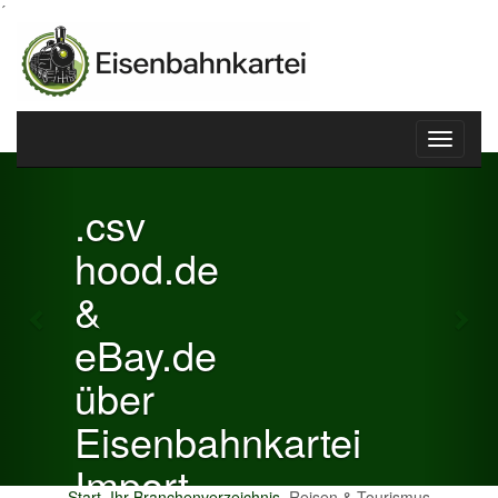
´
Toggle
Previous
Nex
navigati
.csv
hood.de
&
eBay.de
über
Eisenbahnkartei
Import
Start
Ihr Branchenverzeichnis
Reisen & Tourismus