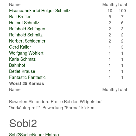
Name
Monthly
Total
Eisenbahnkartei Holger Schmitz
10
100
Ralf Breiter
5
7
Helmut Schmitz
2
6
Reinhold Schingen
2
3
Reinhold Schmitz
2
2
Norbert Schloemer
2
2
Gerd Kaller
1
3
Wolfgang Wöhlert
1
1
Karla Schmitz
1
1
Bahnhof
1
1
Detlef Krause
1
1
Fantastic Fantastic
1
1
Worst 25 Karmas
Name
Monthly
Total
Bewerten Sie andere Profile.Bei den Widgets bei
"Verkäuferprofil". Bewertung "Karma" klicken!
Sobi2
Sobi2
Suche
Neuer Eintrag