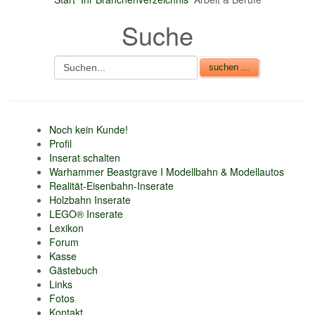
nur 6% vom
Suche
Verkaufsbetrag an
Gebühren je Inserat
Artikel
CSV Import
Noch kein Kunde!
Profil
Inserat schalten
Warhammer Beastgrave I Modellbahn & Modellautos
Realität-Eisenbahn-Inserate
Holzbahn Inserate
LEGO® Inserate
Lexikon
Forum
Kasse
Gästebuch
Links
Fotos
Kontakt