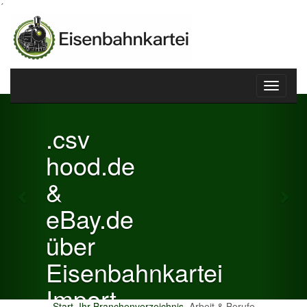
´
Toggle
Previous
Nex
navigati
.csv
hood.de
&
eBay.de
über
Eisenbahnkartei
Import
Start
Ihr Branchenverzeichnis
Arbeit & Berufe