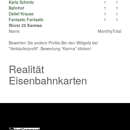
Karla Schmitz
1
1
Bahnhof
1
1
Detlef Krause
1
1
Fantastic Fantastic
1
1
Worst 25 Karmas
Name
Monthly
Total
Bewerten Sie andere Profile.Bei den Widgets bei
"Verkäuferprofil". Bewertung "Karma" klicken!
Realität
Eisenbahnkarten