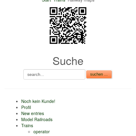
nur 6% vom
Verkaufsbetrag an
Gebühren je Inserat
Artikel
CSV Import
Suche
Noch kein Kunde!
Profil
New entries
Model Railroads
Trains
operator