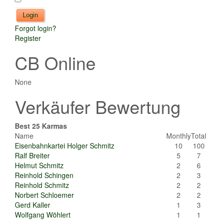
Forgot login?
Register
CB Online
None
Verkäufer Bewertung
Best 25 Karmas
Name
Monthly
Total
Eisenbahnkartei Holger Schmitz
10
100
Ralf Breiter
5
7
Helmut Schmitz
2
6
Reinhold Schingen
2
3
Reinhold Schmitz
2
2
Norbert Schloemer
2
2
Gerd Kaller
1
3
Wolfgang Wöhlert
1
1