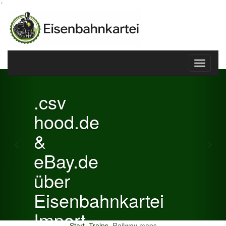
´
Toggle
Previous
Nex
navigati
.csv
hood.de
&
eBay.de
über
Eisenbahnkartei
Import
Start
Trains
Railway maps