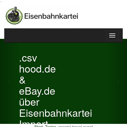
´
Toggle
Previous
Nex
navigati
.csv
hood.de
&
eBay.de
über
Eisenbahnkartei
Import
Start
Trains
special travel event