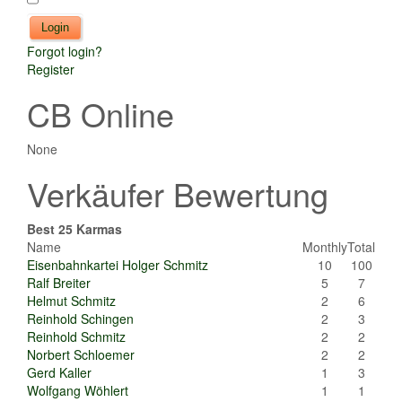
Forgot login?
Register
CB Online
None
Verkäufer Bewertung
Best 25 Karmas
Name
Monthly
Total
Eisenbahnkartei Holger Schmitz
10
100
Ralf Breiter
5
7
Helmut Schmitz
2
6
Reinhold Schingen
2
3
Reinhold Schmitz
2
2
Norbert Schloemer
2
2
Gerd Kaller
1
3
Wolfgang Wöhlert
1
1