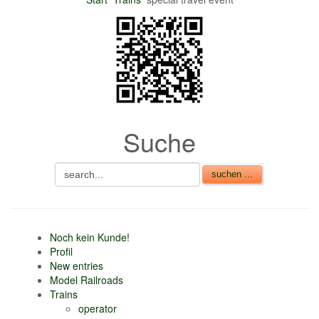
nur 6% vom
Verkaufsbetrag an
Gebühren je Inserat
Artikel
CSV Import
Suche
Noch kein Kunde!
Profil
New entries
Model Railroads
Trains
operator