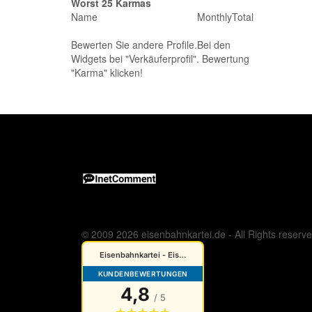
Worst 25 Karmas
Name
Monthly
Total
Bewerten Sie andere Profile.Bei den
Widgets bei "Verkäuferprofil". Bewertung
"Karma" klicken!
© 2009 2026 eisenbahnkartei.de - All Rights reserv