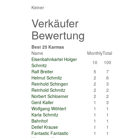
Keiner
Verkäufer
Bewertung
Best 25 Karmas
Name
Monthly
Total
Eisenbahnkartei Holger
10
100
Schmitz
Ralf Breiter
5
7
Helmut Schmitz
2
6
Reinhold Schingen
2
3
Reinhold Schmitz
2
2
Norbert Schloemer
2
2
Gerd Kaller
1
3
Wolfgang Wöhlert
1
1
Karla Schmitz
1
1
Bahnhof
1
1
Detlef Krause
1
1
Fantastic Fantastic
1
1