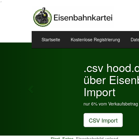
´
Startseite
Kostenlose Registrierung
Dat
Previous
.csv hood.de & eBa
über Eisenbahnkart
Import
nur 6% vom Verkaufsbetrag an Gebühren je Insera
CSV Import
Start
Fotos
Eisenbahnbild upload