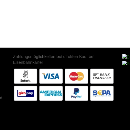
Zahlungsmöglichkeiten bei direkten Kauf bei
Eisenbahnkartei
ed