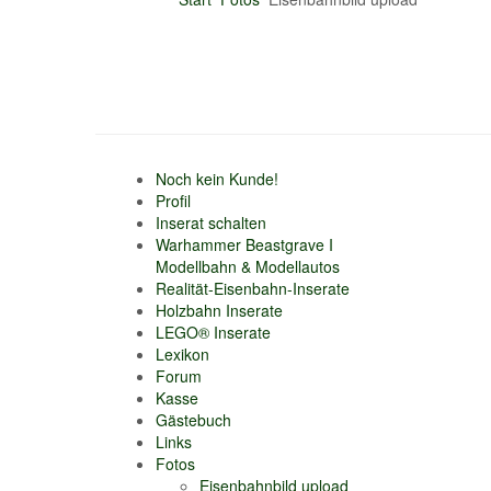
Noch kein Kunde!
Profil
Inserat schalten
Warhammer Beastgrave I
Modellbahn & Modellautos
Realität-Eisenbahn-Inserate
Holzbahn Inserate
LEGO® Inserate
Lexikon
Forum
Kasse
Gästebuch
Links
Fotos
Eisenbahnbild upload