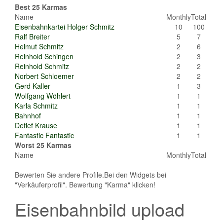
Best 25 Karmas
Name
Monthly
Total
Eisenbahnkartei Holger Schmitz
10
100
Ralf Breiter
5
7
Helmut Schmitz
2
6
Reinhold Schingen
2
3
Reinhold Schmitz
2
2
Norbert Schloemer
2
2
Gerd Kaller
1
3
Wolfgang Wöhlert
1
1
Karla Schmitz
1
1
Bahnhof
1
1
Detlef Krause
1
1
Fantastic Fantastic
1
1
Worst 25 Karmas
Name
Monthly
Total
Bewerten Sie andere Profile.Bei den Widgets bei
"Verkäuferprofil". Bewertung "Karma" klicken!
Eisenbahnbild upload