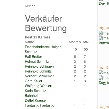
Keiner
Verkäufer
Bewertung
img_13
Best 25 Karmas
Name
Monthly
Total
Eisenbahnkartei Holger
10
100
Schmitz
Ralf Breiter
5
7
Helmut Schmitz
2
6
Reinhold Schingen
2
3
img_13
Reinhold Schmitz
2
2
Norbert Schloemer
2
2
Gerd Kaller
1
3
Wolfgang Wöhlert
1
1
Karla Schmitz
1
1
Bahnhof
1
1
Detlef Krause
1
1
Fantastic Fantastic
1
1
img_13