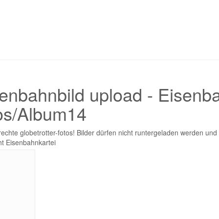
enbahnbild upload - Eisenbah
os/Album14
drechte globetrotter-fotos! Bilder dürfen nicht runtergeladen werden u
t Eisenbahnkartei