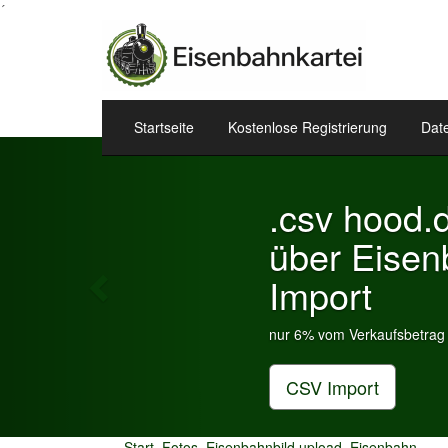
´
Startseite
Kostenlose Registrierung
Dat
Previous
Start
Fotos
Eisenbahnbild upload
Eisenbahn