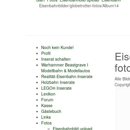
Eisenbahnbilder/globetrotter-fotos/Album14
Noch kein Kunde!
Eis
Profil
Inserat schalten
fot
Warhammer Beastgrave I
Modellbahn & Modellautos
Realität-Eisenbahn-Inserate
Alle Bil
Holzbahn Inserate
Copyrigh
LEGO® Inserate
Lexikon
Forum
Kasse
Gästebuch
Links
Fotos
Eisenbahnbild upload