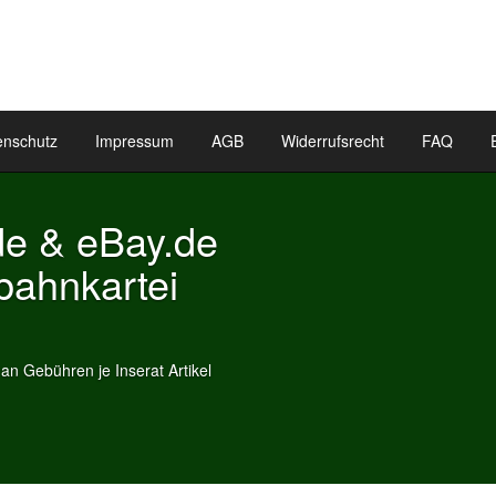
enschutz
Impressum
AGB
Widerrufsrecht
FAQ
Eisenbahnkartei Inserate
Widget.
Sie können Ihre geschalteten Inserate als Widget auf Ihrer
Hompage einstellen.
Ihre Eisenbahnartikel als Widget!